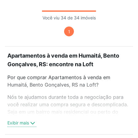
Você viu 34 de 34 imóveis
1
Apartamentos à venda em Humaitá, Bento
Gonçalves, RS: encontre na Loft
Por que comprar Apartamentos à venda em
Humaitá, Bento Gonçalves, RS na Loft?
Nós te ajudamos durante toda a negociação para
você realizar uma compra segura e descomplicada.
Seja em um bairro mais residencial ou perto do
trabalho e do metrô, aqui você vai encontrar a
Exibir mais
oferta ideal de Apartamentos à venda em Humaitá,
Bento Gonçalves, RS para conquistar seu sonho.