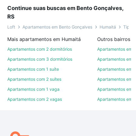
Agende uma visita presencial ou por videochamada,
Continue suas buscas em Bento Gonçalves,
é grátis, sem compromisso e você ainda conta com
RS
mais de 46 mil corretores e imobiliárias te ajudando
na compra, venda ou troca de imóveis.
Loft
Apartamentos em Bento Gonçalves
Humaitá
Tipo p
Como escolher um imóvel?
Mais apartamentos em Humaitá
Use barra de busca no topo para pesquisar por
Apartamentos com 2 dormitórios
Apartamentos em B
ruas, bairros e até condomínios favoritos. Você
Apartamentos com 3 dormitórios
Apartamentos em C
também pode usar os filtros como quantidade de
Apartamentos com 1 suíte
Apartamentos em 
quartos, suítes, com ou sem vaga de garagem para
combinar perfeitamente com o preço, metragem e
Apartamentos com 2 suítes
Apartamentos em P
comodidades, como piscina, academia, salão de
Apartamentos com 1 vaga
Apartamentos em V
festas ou área verde e encontrar Apartamentos à
Apartamentos com 2 vagas
Apartamentos em S
venda em Humaitá, Bento Gonçalves, RS ideal para
você na Loft.
Qual o preço de Apartamentos à venda em Humaitá,
Bento Gonçalves, RS?