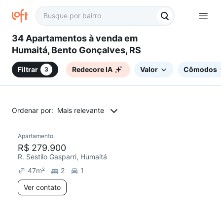
34 Apartamentos à venda em
Humaitá, Bento Gonçalves, RS
Filtrar
Redecore IA
Valor
Cômodos
3
Ordenar por:
Mais relevante
Apartamento
Redecorar
R$ 279.900
R. Sestilo Gasparri, Humaitá
47
m²
2
1
Ver contato