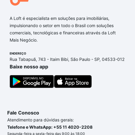
Aqui na Loft temos a oferta ideal para você, com
Apartamentos à venda em Humaitá, Bento
Gonçalves, RS que custam a partir de R$ 0 e com
A Loft é especialista em soluções para imobiliárias,
nossas opções de financiamento imobiliário as
impulsionando o setor em todo o Brasil com soluções
parcelas podem se adequar ao seu orçamento. Se
comerciais, tecnológicas e financeiras através da Loft
ainda tem alguma dúvida dos custos envolvidos no
Mais Negócio.
processo de compra, veja em nosso portal
quanto
custa comprar um apartamento
e conte com a
ENDEREÇO
Rua Tabapuã, 743 - Itaim Bibi, São Paulo - SP, 04533-012
gente para comprar o imóvel dos seus sonhos com
Baixe nosso app
segurança e conforto. Loft, com você até as
chaves.
Fale Conosco
Atendimento para dúvidas gerais:
Telefone e WhatsApp: +55 11 4020-2208
Segunda-feira a sexta-feira das 9:00 às 18:00