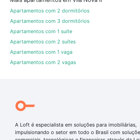
financiamento imobiliário as parcelas podem se adeq
Apartamentos com 2 dormitórios
portal
quanto custa comprar um apartamento
e conte
Apartamentos com 3 dormitórios
Apartamentos com 1 suíte
Apartamentos com 2 suítes
Apartamentos com 1 vaga
Apartamentos com 2 vagas
A Loft é especialista em soluções para imobiliárias,
impulsionando o setor em todo o Brasil com soluçõ
comerciais, tecnológicas e financeiras através da Lo