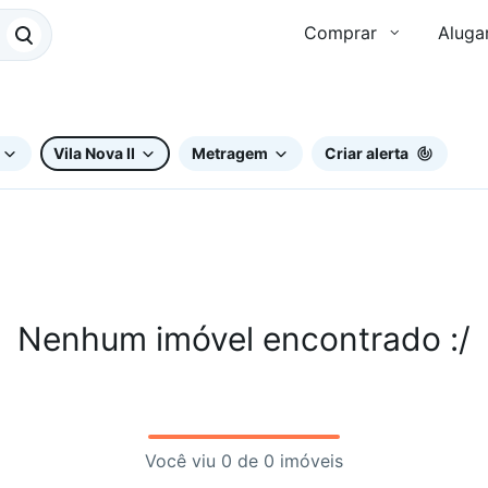
Comprar
Aluga
Vila Nova II
Metragem
Criar alerta
Nenhum imóvel encontrado :/
Você viu 0 de 0 imóveis