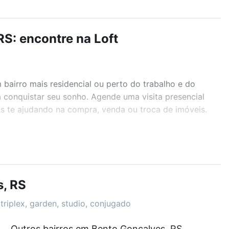
RS: encontre na Loft
airro mais residencial ou perto do trabalho e do
a conquistar seu sonho. Agende uma visita presencial
as te ajudando na compra, venda ou troca de imóveis.
r os filtros como quantidade de quartos, suítes, com
demia, salão de festas ou área verde e encontrar
, RS
triplex, garden, studio, conjugado
ue custam a partir de R$ 0 e com nossas opções de
Outros bairros em Bento Gonçalves, RS