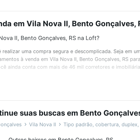
a em Vila Nova II, Bento Gonçalves, 
ova II, Bento Gonçalves, RS na Loft?
realizar uma compra segura e descomplicada. Seja em um b
tamentos à venda em Vila Nova II, Bento Gonçalves, RS par
ê ainda conta com mais de 46 mil corretores e imobiliári
bairros e até condomínios favoritos. Você também pode usa
com o preço, metragem e comodidades, como piscina, aca
, RS ideal para você na Loft.
tinue suas buscas em Bento Gonçalves
ova II, Bento Gonçalves, RS?
onçalves
Vila Nova II
Tipo padrão, cobertura, duplex, 
rtamentos à venda em Vila Nova II, Bento Gonçalves, RS q
Outros bairros em Bento Gonçalves, RS