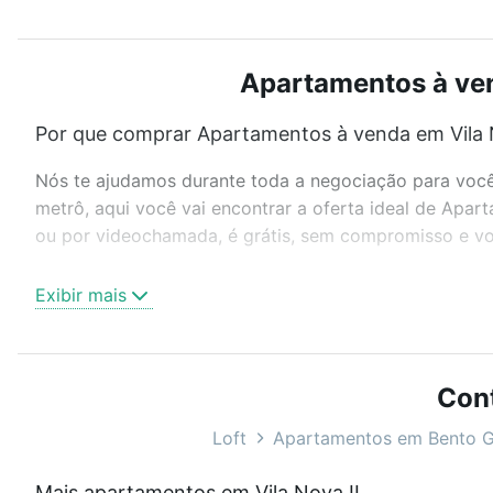
Apartamentos à vend
Por que comprar Apartamentos à venda em Vila N
Nós te ajudamos durante toda a negociação para você 
metrô, aqui você vai encontrar a oferta ideal de Apar
ou por videochamada, é grátis, sem compromisso e voc
Como escolher um imóvel?
Exibir mais
Use barra de busca no topo para pesquisar por ruas, 
ou sem vaga de garagem para combinar perfeitamente 
Apartamentos à venda em Vila Nova II, Bento Gonçalves
Con
Qual o preço de Apartamentos à venda em Vila N
Loft
Apartamentos em Bento G
Aqui na Loft temos a oferta ideal para você, com Apa
Mais apartamentos em Vila Nova II