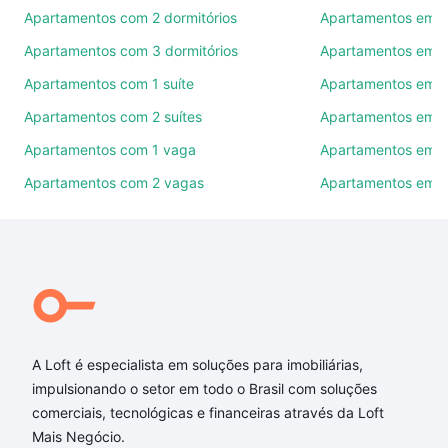
Como escolher um imóvel?
Apartamentos com 2 dormitórios
Apartamentos em B
Use barra de busca no topo para pesquisar por
Apartamentos com 3 dormitórios
Apartamentos em C
ruas, bairros e até condomínios favoritos. Você
Apartamentos com 1 suíte
Apartamentos em 
também pode usar os filtros como quantidade de
quartos, suítes, com ou sem vaga de garagem para
Apartamentos com 2 suítes
Apartamentos em P
combinar perfeitamente com o preço, metragem e
Apartamentos com 1 vaga
Apartamentos em V
comodidades, como piscina, academia, salão de
Apartamentos com 2 vagas
Apartamentos em S
festas ou área verde e encontrar Apartamentos à
venda em São Roque, Bento Gonçalves, RS ideal
para você na Loft.
Qual o preço de Apartamentos à venda em São
Roque, Bento Gonçalves, RS?
Aqui na Loft temos a oferta ideal para você, com
Apartamentos à venda em São Roque, Bento
A Loft é especialista em soluções para imobiliárias,
Gonçalves, RS que custam a partir de R$ 0 e com
impulsionando o setor em todo o Brasil com soluções
nossas opções de financiamento imobiliário as
comerciais, tecnológicas e financeiras através da Loft
parcelas podem se adequar ao seu orçamento. Se
Mais Negócio.