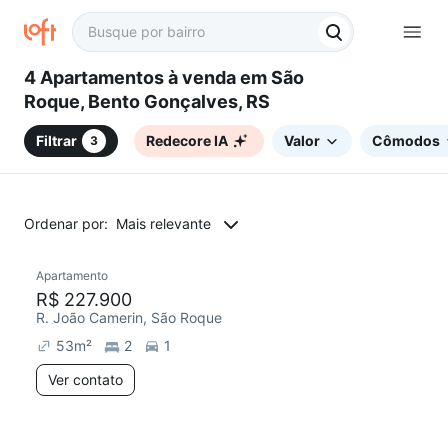
4 Apartamentos à venda em São
Roque, Bento Gonçalves, RS
Filtrar
Redecore IA
Valor
Cômodos
3
Ordenar por:
Mais relevante
Apartamento
Redecorar
R$ 227.900
R. João Camerin, São Roque
53
m²
2
1
Ver contato