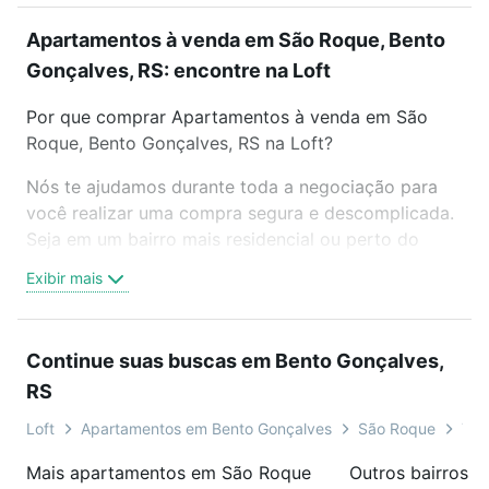
Apartamentos à venda em São Roque, Bento
Gonçalves, RS: encontre na Loft
Por que comprar Apartamentos à venda em São
Roque, Bento Gonçalves, RS na Loft?
Nós te ajudamos durante toda a negociação para
você realizar uma compra segura e descomplicada.
Seja em um bairro mais residencial ou perto do
trabalho e do metrô, aqui você vai encontrar a
Exibir mais
oferta ideal de Apartamentos à venda em São
Roque, Bento Gonçalves, RS para conquistar seu
sonho. Agende uma visita presencial ou por
Continue suas buscas em Bento Gonçalves,
videochamada, é grátis, sem compromisso e você
RS
ainda conta com mais de 46 mil corretores e
imobiliárias te ajudando na compra, venda ou troca
Loft
Apartamentos em Bento Gonçalves
São Roque
Tip
de imóveis.
Mais apartamentos em São Roque