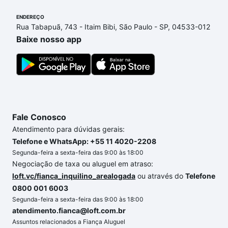
ainda tem alguma dúvida dos custos envolvidos no
processo de compra, veja em nosso portal
quanto
ENDEREÇO
Rua Tabapuã, 743 - Itaim Bibi, São Paulo - SP, 04533-012
custa comprar um apartamento
e conte com a
Baixe nosso app
gente para comprar o imóvel dos seus sonhos com
segurança e conforto. Loft, com você até as
chaves.
Fale Conosco
Atendimento para dúvidas gerais:
Telefone e WhatsApp: +55 11 4020-2208
Segunda-feira a sexta-feira das 9:00 às 18:00
Negociação de taxa ou aluguel em atraso:
loft.vc/fianca_inquilino_arealogada
ou através do
Telefone
0800 001 6003
Segunda-feira a sexta-feira das 9:00 às 18:00
atendimento.fianca@loft.com.br
Assuntos relacionados a Fiança Aluguel