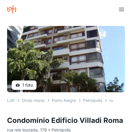
1 foto
Loft
Onde morar
Porto Alegre
Petrópolis
rua reis lo
Condomínio Edificio Villadi Roma
rua reis louzada, 179 • Petrópolis