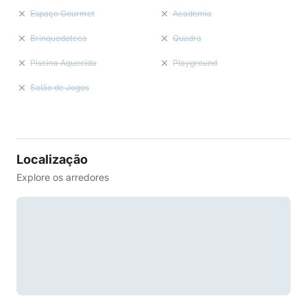
Espaço Gourmet
Academia
Brinquedoteca
Quadra
Piscina Aquecida
Playground
Salão de Jogos
Localização
Explore os arredores