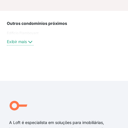
Outros condomínios próximos
Rua
Edificio Flamboyant
LOE
Loe
Exibir mais
Jos
Jos
Prof
rua 
Exi
rua 
rua 
rua
Rua
Dou
Rua
A Loft é especialista em soluções para imobiliárias,