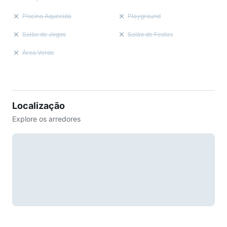
Piscina Aquecida
Playground
Salão de Jogos
Salão de Festas
Área Verde
Localização
Explore os arredores