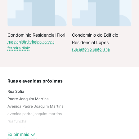
Condominio Residencial Fiori
Condominio do Edificio
rua capitão britaldo soares
Residencial Lopes
ferreira diniz
rua antônio pinto lana
Ruas e avenidas próximas
Mai
Rua Sofia
Quin
Padre Joaquim Martins
Prai
Avenida Padre Joaquim Martins
Jar
avenida padre joaquim martins
Vil
rua funchal
Vila
rua antônio pinto lana
Ant
Exibir mais
Exi
Rua Vereador Gonçalo Braz de Mattos