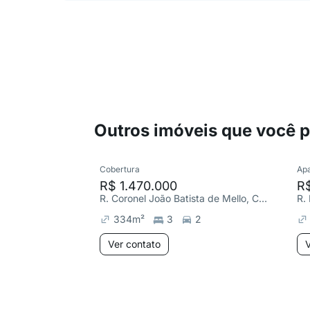
Outros imóveis que você 
Cobertura
Ap
R$ 1.470.000
R
R. Coronel João Batista de Mello, Centro
R.
334
m²
3
2
Ver contato
V