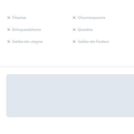
Piscina
Churrasqueira
Brinquedoteca
Quadra
Salão de Jogos
Salão de Festas