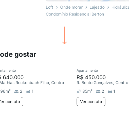
Loft
Onde morar
Lajeado
Hidráulic
Condomínio Residencial Berton
pode gostar
artamento
Apartamento
$ 640.000
R$ 450.000
 Mathias Rockenbach Filho, Centro
R. Bento Gonçalves, Centro
96
m²
2
1
85
m²
2
1
er contato
Ver contato