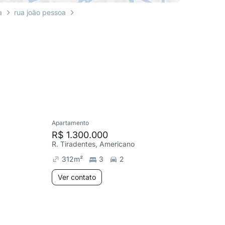
a
rua joão pessoa
Apartamento
Apartame
R$ 1.300.000
R$ 690
R. Tiradentes, Americano
R. Lothar
312
m²
3
2
79
m²
Ver contato
Ver co