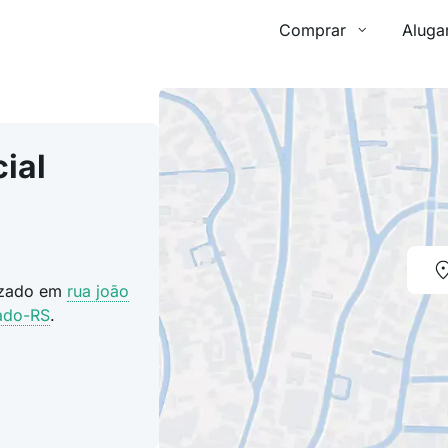
Comprar
Aluga
ial
lizado em
rua joão
ado-RS
.