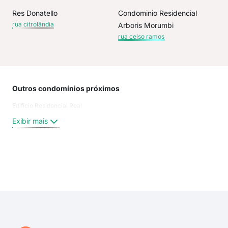
Res Donatello
Condominio Residencial
rua citrolândia
Arboris Morumbi
rua celso ramos
Outros condomínios próximos
Rua
Edifício Residencial Real
Rua
Car
Exibir mais
RUA
RUA
Rua
Rua
Exi
Clod
rua 
Rua
Rua
Rua