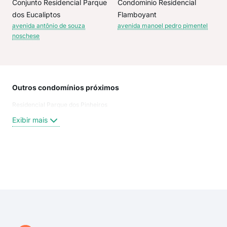
Conjunto Residencial Parque
Condominio Residencial
dos Eucaliptos
Flamboyant
avenida antônio de souza
avenida manoel pedro pimentel
noschese
Outros condomínios próximos
Rua
Residencial Parque dos Pinheiros
Fran
Fran
Exibir mais
Rua 
ave
Aven
Ave
Exi
Ave
Man
ave
Aven
Fran