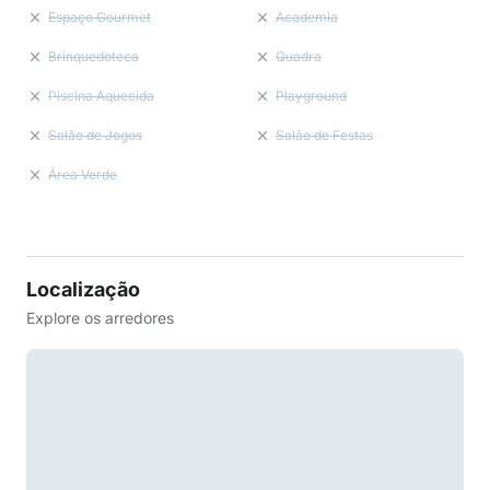
Espaço Gourmet
Academia
Brinquedoteca
Quadra
Piscina Aquecida
Playground
Salão de Jogos
Salão de Festas
Área Verde
Localização
Explore os arredores