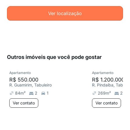
Ver localização
Outros imóveis que você pode gostar
Apartamento
Apartamento
R$ 550.000
R$ 1.200.000
R. Guamirim, Tabuleiro
R. Pindaíba, Tabulei
84
m²
2
1
269
m²
2
Ver contato
Ver contato