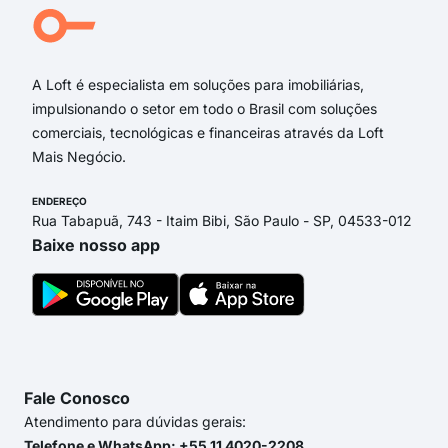
Rua
Rua 
A Loft é especialista em soluções para imobiliárias,
impulsionando o setor em todo o Brasil com soluções
comerciais, tecnológicas e financeiras através da Loft
Mais Negócio.
ENDEREÇO
Rua Tabapuã, 743 - Itaim Bibi, São Paulo - SP, 04533-012
Baixe nosso app
Fale Conosco
Atendimento para dúvidas gerais:
Telefone e WhatsApp: +55 11 4020-2208