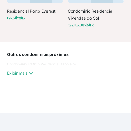
Residencial Porto Everest
Condominio Residencial
rua silveira
Vivendas do Sol
rua marmeleiro
Outros condomínios próximos
Rua
Condominio Edificio Residencial Taboleiro
rua 
rua 
Exibir mais
rua
rua 
Rua
Rua
Exi
Rua
Rua
Rua
Rua