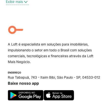
Exibir mais
Centro
Moema Pássaros
Jardim Paulista
Aclimação
Campo Belo
Ipiranga
Vila Andrade
Paraíso
A Loft é especialista em soluções para imobiliárias,
Itaim Bibi
impulsionando o setor em todo o Brasil com soluções
comerciais, tecnológicas e financeiras através da Loft
Mais Negócio.
ENDEREÇO
Rua Tabapuã, 743 - Itaim Bibi, São Paulo - SP, 04533-012
Baixe nosso app