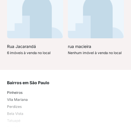
Rua Jacarandá
rua macieira
6 imóveis à venda no local
Nenhum imóvel à venda no local
Bairros em São Paulo
Mai
Pinheiros
San
Vila Mariana
Moo
Perdizes
Bos
Bela Vista
Higi
Tatuapé
Vil
Brooklin
Exi