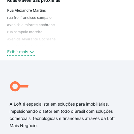
Ruas e avenidas próximas
Mai
Rua Alexandre Martins
Cam
rua frei francisco sampaio
Jos
avenida almirante cochrane
Itar
rua sampaio moreira
Pom
Avenida Almirante Cochrane
Mar
Rua Dona Anália Franco
Cen
Exibir mais
Exi
Rua Oswaldo Cochrane
Rua Conselheiro Ribas
Rua Vergueiro Steidel
Praça Joaquim Murtinho
Rua Delphin Moreira
Rua Prefeito Antenor Bué
A Loft é especialista em soluções para imobiliárias,
impulsionando o setor em todo o Brasil com soluções
comerciais, tecnológicas e financeiras através da Loft
Mais Negócio.