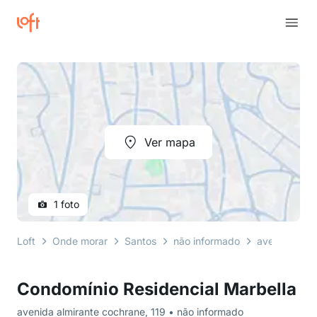
Ver mapa
1 foto
Loft
Onde morar
Santos
não informado
avenida almi
Condomínio Residencial Marbella
avenida almirante cochrane, 119 • não informado