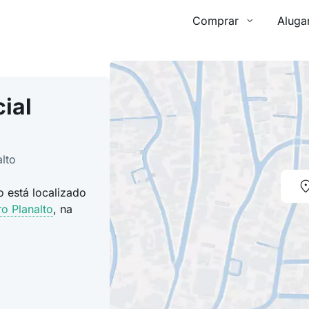
Comprar
Aluga
ial
lto
 está localizado
ro Planalto
, na