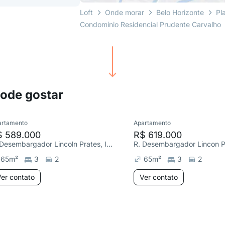
Loft
Onde morar
Belo Horizonte
Pl
Condomínio Residencial Prudente Carvalho
pode gostar
artamento
Apartamento
$ 589.000
R$ 619.000
R. Desembargador Lincoln Prates, Itapoã
65
m²
3
2
65
m²
3
2
er contato
Ver contato