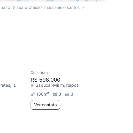
analto
rua professor massanielo santos
Cobertura
Apartame
R$ 598.000
R$ 560
R. Desembargador Lincon Prates, Itapoã
R. Sapucaí-Mirim, Itapoã
R. Franc
180
m²
3
3
700
m
Ver contato
Ver co