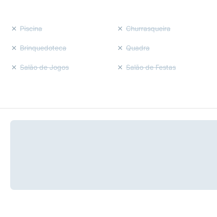
Piscina
Churrasqueira
Brinquedoteca
Quadra
Salão de Jogos
Salão de Festas