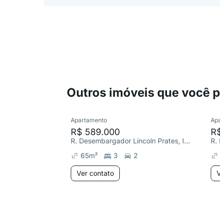
Outros imóveis que você 
Apartamento
Ap
R$ 589.000
R
R. Desembargador Lincoln Prates, Itapoã
65
m²
3
2
Ver contato
V