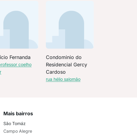
ício Fernanda
Condominio do
Residencial Gercy
professor coelho
Cardoso
r
rua hélio salomão
Mais bairros
São Tomáz
Campo Alegre