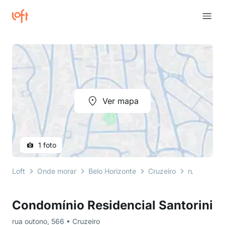
Ver mapa
1 foto
Loft
Onde morar
Belo Horizonte
Cruzeiro
rua outono
Condomínio Residencial Santorini
rua outono, 566 • Cruzeiro