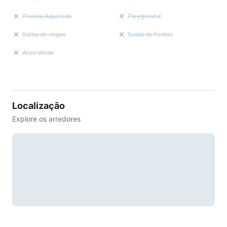
Piscina Aquecida
Playground
Salão de Jogos
Salão de Festas
Área Verde
Localização
Explore os arredores