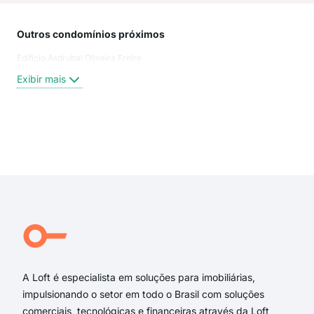
Outros condomínios próximos
Rua
Edificio Asdrubal Oliveira Freire
Cam
Rua
Exibir mais
Rua
rua 
rua 
rua
Exi
rua
rua
beco
Rua
Mac
PIU
A Loft é especialista em soluções para imobiliárias,
impulsionando o setor em todo o Brasil com soluções
comerciais, tecnológicas e financeiras através da Loft