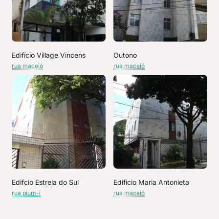
Edifício Village Vincens
Outono
rua maceió
rua maceió
Edifcio Estrela do Sul
Edificio Maria Antonieta
rua pium-i
rua maceió