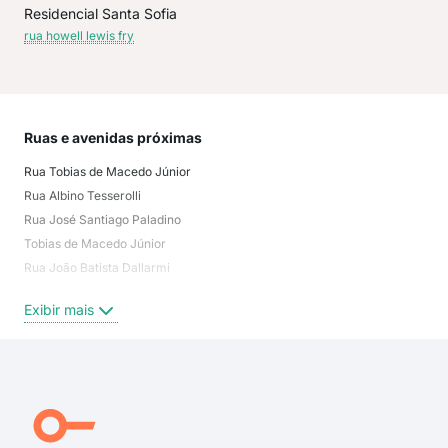
Residencial Santa Sofia
rua howell lewis fry
Ruas e avenidas próximas
Mai
Rua Tobias de Macedo Júnior
CWB
Rua Albino Tesserolli
Cwb
Rua José Santiago Paladino
CWB
Tobias de Macedo Júnior
Cwb
Rua João Batista Dallarmi
sant
Rua Rachid Pacífico Fatuch
Sant
Exibir mais
Exi
rua tobias de macedo júnior
rua joão batista dallarmi
Rua Valentin Guedes
Rua Apolônia Kozak
Rua Maestro Lindolpho Gaya
Rua Aluízio Plombon