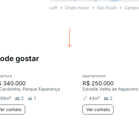
Loft
Onde morar
São Paulo
Campo
pode gostar
bertura
Apartamento
$ 340.000
R$ 250.000
 Carubinha, Parque Esperança
95
m²
2
1
43
m²
2
er contato
Ver contato