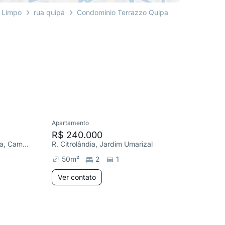
 Limpo
rua quipá
Condomínio Terrazzo Quipa
Apartamento
Apartame
R$ 240.000
R$ 320
Estrada Velha de Itapecerica, Campo Limpo
R. Citrolândia, Jardim Umarizal
Estrada 
50
m²
2
1
52
m²
Ver contato
Ver co