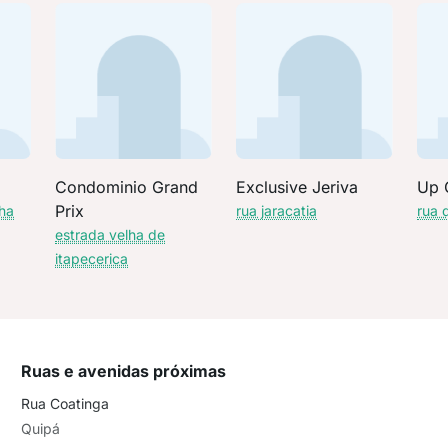
Condominio Grand
Exclusive Jeriva
Up 
Prix
nha
rua jaracatia
rua 
estrada velha de
itapecerica
Ruas e avenidas próximas
Rua Coatinga
Quipá