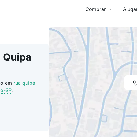
Comprar
Aluga
 Quipa
ado em
rua quipá
lo-SP
.