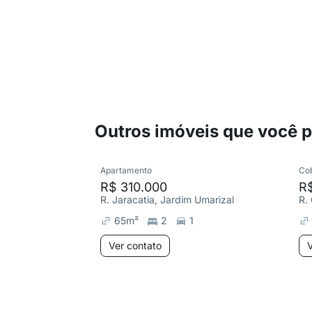
Outros imóveis que você 
Apartamento
Co
R$ 310.000
R
R. Jaracatia, Jardim Umarizal
R.
65
m²
2
1
Ver contato
V