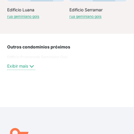
Edificio Luana
Edificio Serramar
rua geminiano gois
rua geminiano gois
Outros condomínios próximos
Rua
Edificio Promenade Geminiano Gois
Rua 
do 
Exibir mais
Rua 
Rua
Estr
rua 
Exi
rua
rua 
rua 
rua 
estr