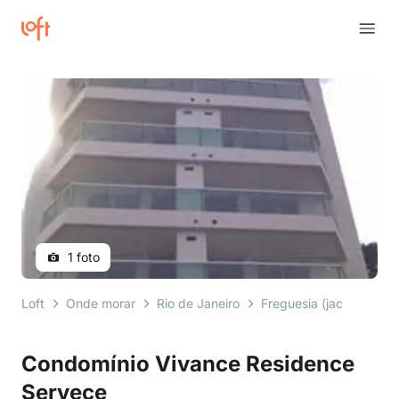
1 foto
Loft
Onde morar
Rio de Janeiro
Freguesia (jacarepaguá
Condomínio Vivance Residence
Servece