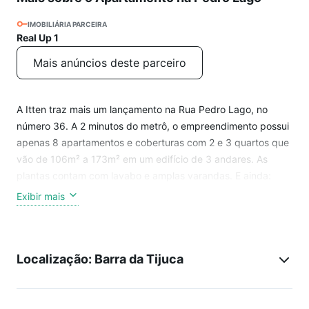
IMOBILIÁRIA PARCEIRA
Real Up 1
Mais anúncios deste parceiro
A Itten traz mais um lançamento na Rua Pedro Lago, no
número 36. A 2 minutos do metrô, o empreendimento possui
apenas 8 apartamentos e coberturas com 2 e 3 quartos que
vão de 106m² a 173m² em um edifício de 3 andares. As
plantas contam com lavabo e amplas varandas. E ainda:
cozinhas espaçosas com área de serviço separada, WC e
Exibir mais
local para quarto de serviço ou despensa. Preço e
disponibilidade do imóvel sujeitos a alteração sem aviso
prévio.
Localização: Barra da Tijuca