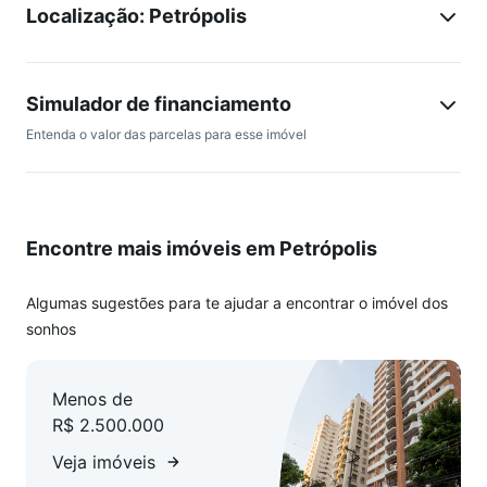
Localização: Petrópolis
amplo terraço, gabinete , opção para quarto de hóspedes.
Ficam todos os móveis planejados do imóvel. Condomínio
seguro com gradil, jardim, elevador, gás central, zeladoria.
Localização privilegiada próximo a praça da Encol, O
Simulador de financiamento
conforto de uma casa com a segurança de um prédio.
Entenda o valor das parcelas para esse imóvel
Estuda proposta Agende já sua visita com o Corretor
Licenciado.
Encontre mais imóveis em Petrópolis
Algumas sugestões para te ajudar a encontrar o imóvel dos
sonhos
Menos de
R$ 2.500.000
Veja imóveis