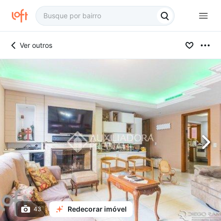
Ver outros
Redecorar imóvel
43