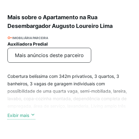
Mais sobre o Apartamento na Rua
Desembargador Augusto Loureiro Lima
IMOBILIÁRIA PARCEIRA
Auxiliadora Predial
Mais anúncios deste parceiro
Cobertura belíssima com 342m privativos, 3 quartos, 3
banheiros, 3 vagas de garagem individuais com
possíibilidade de uma quarta vaga, semi-mobiliada, lareira,
lavabo, copa-cozinha montada, dependência completa de
empregada, área de serviço, lavanderia, Living amplo três
ambientes, todo em porcelanato, 3 quaros e 1 suíte na parte
Exibir mais
inferior, escada reta em madeira, ar condicionado central.
Parte superior com amplo salão, banheiro auxiliar, segunda
cozinha toda mobiliada de apoio com balcão em granito,