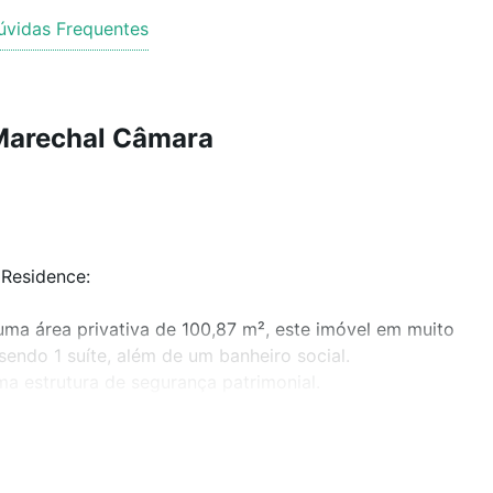
úvidas Frequentes
Marechal Câmara
 Residence:
ma área privativa de 100,87 m², este imóvel em muito
endo 1 suíte, além de um banheiro social.
ma estrutura de segurança patrimonial.
 no salão de festas, além de um playground para as
rtável e seguro!