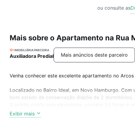
ou consulte as
D
Mais sobre o Apartamento na Rua 
IMOBILIÁRIA PARCEIRA
Mais anúncios deste parceiro
Auxiliadora Predial
Venha conhecer este excelente apartamento no Arcos
Localizado no Bairro Ideal, em Novo Hamburgo. Com u
bom estado de conservação dispõe de 2 dormitórios, s
O prédio conta com elevadores, portaria 24 horas e u
Desfrute de momentos agradáveis no espaço gourmet e
Exibir mais
crianças.
Não perca a oportunidade de morar em um lugar confo