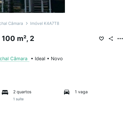
chal Câmara
Imóvel K4A7T8
 100 m², 2
chal Câmara
•
Ideal
•
Novo
2 quartos
1 vaga
1 suíte