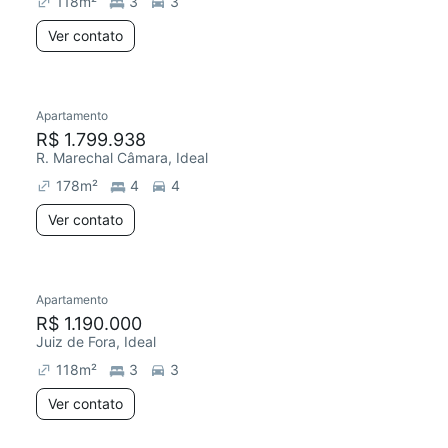
118
m²
3
3
Ver contato
Apartamento
Redecorar
Chegou este mês
R$ 1.799.938
R. Marechal Câmara, Ideal
178
m²
4
4
Ver contato
Apartamento
Chegou este mês
R$ 1.190.000
Juiz de Fora, Ideal
118
m²
3
3
Ver contato