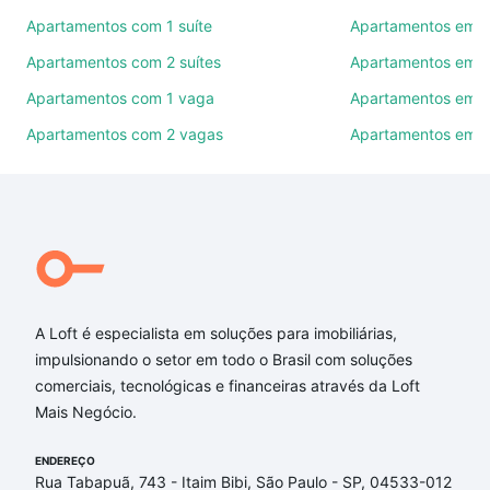
Use barra de busca no topo para pesquisar por
Apartamentos com 1 suíte
Apartamentos em P
ruas, bairros e até condomínios favoritos. Você
Apartamentos com 2 suítes
Apartamentos em B
também pode usar os filtros como quantidade de
quartos, suítes, com ou sem vaga de garagem para
Apartamentos com 1 vaga
Apartamentos em R
combinar perfeitamente com o preço, metragem e
Apartamentos com 2 vagas
Apartamentos em V
comodidades, como piscina, academia, salão de
festas ou área verde e encontrar Apartamentos com
2 suites à venda em Ideal, Novo Hamburgo, RS ideal
para você na Loft.
Qual o preço de Apartamentos com 2 suites à
venda em Ideal, Novo Hamburgo, RS?
A Loft é especialista em soluções para imobiliárias,
Aqui na Loft temos a oferta ideal para você, com
impulsionando o setor em todo o Brasil com soluções
Apartamentos com 2 suites à venda em Ideal, Novo
comerciais, tecnológicas e financeiras através da Loft
Hamburgo, RS que custam a partir de R$ 0 e com
Mais Negócio.
nossas opções de financiamento imobiliário as
parcelas podem se adequar ao seu orçamento. Se
ENDEREÇO
ainda tem alguma dúvida dos custos envolvidos no
Rua Tabapuã, 743 - Itaim Bibi, São Paulo - SP, 04533-012