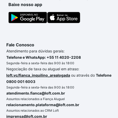
processo de compra, veja em nosso portal
quanto
Baixe nosso app
custa comprar um apartamento
e conte com a
gente para comprar o imóvel dos seus sonhos com
segurança e conforto. Loft, com você até as
chaves.
Fale Conosco
Atendimento para dúvidas gerais:
Telefone e WhatsApp: +55 11 4020-2208
Segunda-feira a sexta-feira das 9:00 às 18:00
Negociação de taxa ou aluguel em atraso:
loft.vc/fianca_inquilino_arealogada
ou através do
Telefone
0800 001 6003
Segunda-feira a sexta-feira das 9:00 às 18:00
atendimento.fianca@loft.com.br
Assuntos relacionados a Fiança Aluguel
relacionamento.plataforma@loft.com.br
Assuntos relacionados ao CRM Loft
imprensa@loft.com.br