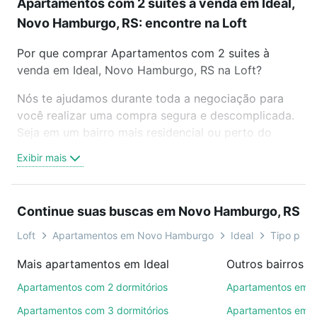
Apartamentos com 2 suites à venda em Ideal,
Novo Hamburgo, RS: encontre na Loft
Por que comprar Apartamentos com 2 suites à
venda em Ideal, Novo Hamburgo, RS na Loft?
Nós te ajudamos durante toda a negociação para
você realizar uma compra segura e descomplicada.
Seja em um bairro mais residencial ou perto do
trabalho e do metrô, aqui você vai encontrar a
Exibir mais
oferta ideal de Apartamentos com 2 suites à venda
em Ideal, Novo Hamburgo, RS para conquistar seu
sonho. Agende uma visita presencial ou por
Continue suas buscas em Novo Hamburgo, RS
videochamada, é grátis, sem compromisso e você
ainda conta com mais de 46 mil corretores e
Loft
Apartamentos em Novo Hamburgo
Ideal
Tipo padrã
imobiliárias te ajudando na compra, venda ou troca
Mais apartamentos em Ideal
de imóveis.
Apartamentos com 2 dormitórios
Apartamentos em C
Como escolher um imóvel?
Apartamentos com 3 dormitórios
Apartamentos em L