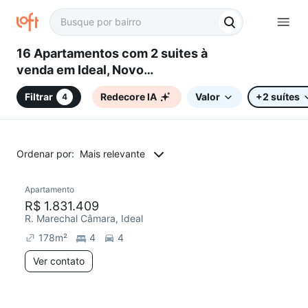
16 Apartamentos com 2 suites à
venda em Ideal, Novo
Hamburgo, RS
Filtrar
Redecore IA
Valor
+2 suítes
4
Ordenar por:
Mais relevante
Apartamento
R$ 1.831.409
R. Marechal Câmara, Ideal
178
m²
4
4
Ver contato