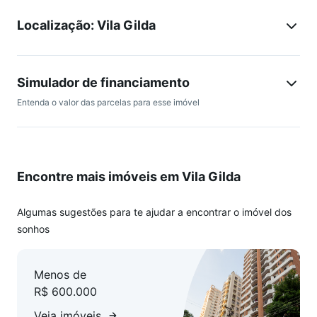
melhores regiões da cidade. Agende sua visita e
Localização: Vila Gilda
surpreenda-se!
Simulador de financiamento
Entenda o valor das parcelas para esse imóvel
Encontre mais imóveis em Vila Gilda
Algumas sugestões para te ajudar a encontrar o imóvel dos
sonhos
Menos de
R$ 600.000
Veja imóveis