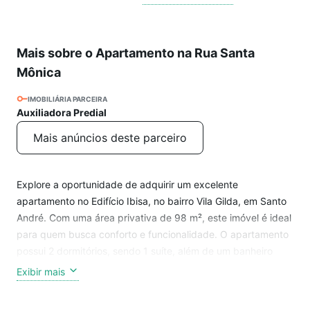
Mais sobre o Apartamento na Rua Santa
Mônica
IMOBILIÁRIA PARCEIRA
Auxiliadora Predial
Mais anúncios deste parceiro
Explore a oportunidade de adquirir um excelente
apartamento no Edifício Ibisa, no bairro Vila Gilda, em Santo
André. Com uma área privativa de 98 m², este imóvel é ideal
para quem busca conforto e funcionalidade. O apartamento
possui 2 dormitórios, sendo 1 suíte, além de um banheiro
social. A localização é estratégica, próxima a
Exibir mais
estabelecimentos comerciais e com fácil acesso a
transporte. Não perca essa chance de viver em uma das