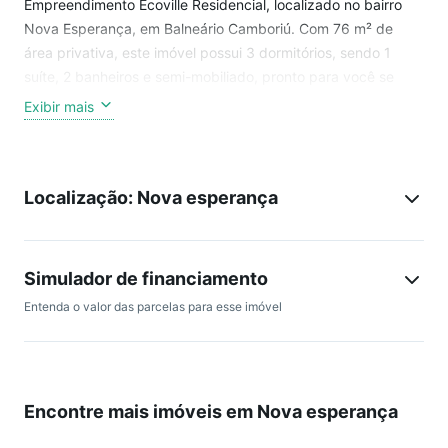
Empreendimento Ecoville Residencial, localizado no bairro
Nova Esperança, em Balneário Camboriú. Com 76 m² de
área privativa, este imóvel possui 3 dormitórios, sendo 1
suíte, 2 banheiros e semi-mobiliado, pronto para você se
mudar. O apartamento ainda conta com 2 vagas de
Exibir mais
garagem, churrasqueira e água quente. Aproveite esta
chance de viver em um lugar com boa conservação e
conforto. Agende sua visita hoje mesmo!
Localização: Nova esperança
Simulador de financiamento
Entenda o valor das parcelas para esse imóvel
Encontre mais imóveis em Nova esperança