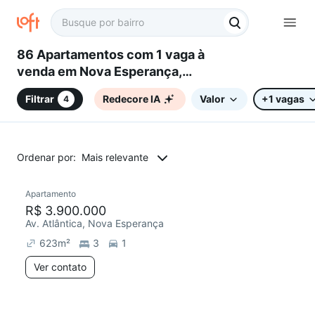
86 Apartamentos com 1 vaga à
venda em Nova Esperança,
Balneário Camboriú, SC
Filtrar
Redecore IA
Valor
+1 vagas
4
Ordenar por:
Mais relevante
Apartamento
Redecorar
R$ 3.900.000
Av. Atlântica, Nova Esperança
623
m²
3
1
Ver contato