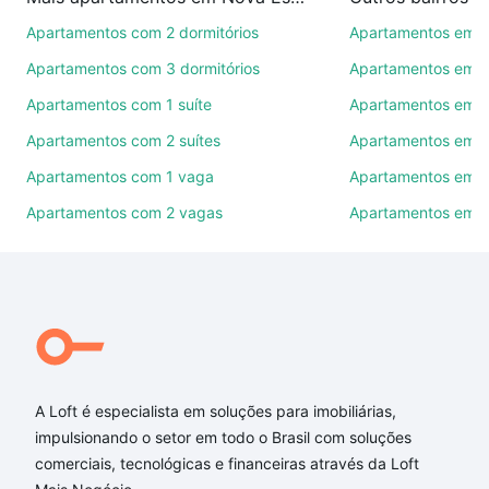
Apartamentos com 2 dormitórios
Apartamentos em C
Como escolher um imóvel?
Apartamentos com 3 dormitórios
Apartamentos em 
Use barra de busca no topo para pesquisar por
Apartamentos com 1 suíte
Apartamentos em B
ruas, bairros e até condomínios favoritos. Você
também pode usar os filtros como quantidade de
Apartamentos com 2 suítes
Apartamentos em 
quartos, suítes, com ou sem vaga de garagem para
Apartamentos com 1 vaga
Apartamentos em M
combinar perfeitamente com o preço, metragem e
Apartamentos com 2 vagas
Apartamentos em P
comodidades, como piscina, academia, salão de
festas ou área verde e encontrar Apartamentos com
1 vaga à venda em Nova Esperança, Balneário
Camboriú, SC ideal para você na Loft.
Qual o preço de Apartamentos com 1 vaga à venda
em Nova Esperança, Balneário Camboriú, SC?
Aqui na Loft temos a oferta ideal para você, com
A Loft é especialista em soluções para imobiliárias,
Apartamentos com 1 vaga à venda em Nova
impulsionando o setor em todo o Brasil com soluções
Esperança, Balneário Camboriú, SC que custam a
comerciais, tecnológicas e financeiras através da Loft
partir de R$ 0 e com nossas opções de