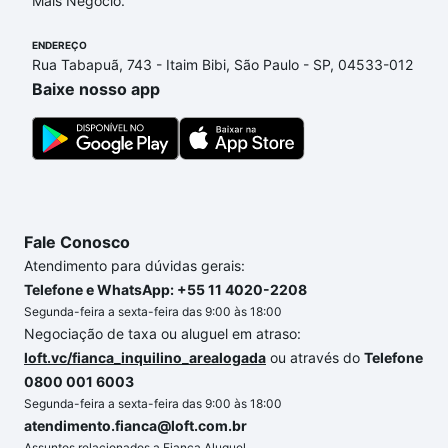
Mais Negócio.
financiamento imobiliário as parcelas podem se
adequar ao seu orçamento. Se ainda tem alguma
ENDEREÇO
Rua Tabapuã, 743 - Itaim Bibi, São Paulo - SP, 04533-012
dúvida dos custos envolvidos no processo de
Baixe nosso app
compra, veja em nosso portal
quanto custa comprar
um apartamento
e conte com a gente para comprar
o imóvel dos seus sonhos com segurança e
conforto. Loft, com você até as chaves.
Fale Conosco
Atendimento para dúvidas gerais:
Telefone e WhatsApp: +55 11 4020-2208
Segunda-feira a sexta-feira das 9:00 às 18:00
Negociação de taxa ou aluguel em atraso:
loft.vc/fianca_inquilino_arealogada
ou através do
Telefone
0800 001 6003
Segunda-feira a sexta-feira das 9:00 às 18:00
atendimento.fianca@loft.com.br
Assuntos relacionados a Fiança Aluguel