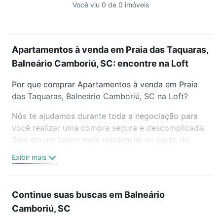
Você viu 0 de 0 imóveis
Apartamentos à venda em Praia das Taquaras,
Balneário Camboriú, SC: encontre na Loft
Por que comprar Apartamentos à venda em Praia
das Taquaras, Balneário Camboriú, SC na Loft?
Nós te ajudamos durante toda a negociação para
você realizar uma compra segura e descomplicada.
Seja em um bairro mais residencial ou perto do
trabalho e do metrô, aqui você vai encontrar a
Exibir mais
oferta ideal de Apartamentos à venda em Praia das
Taquaras, Balneário Camboriú, SC para conquistar
seu sonho. Agende uma visita presencial ou por
Continue suas buscas em Balneário
videochamada, é grátis, sem compromisso e você
Camboriú, SC
ainda conta com mais de 46 mil corretores e