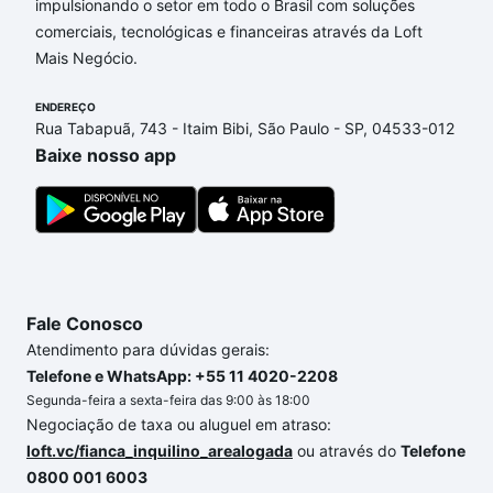
Balneário Camboriú, SC que custam a partir de R$ 0
impulsionando o setor em todo o Brasil com soluções
e com nossas opções de financiamento imobiliário
comerciais, tecnológicas e financeiras através da Loft
as parcelas podem se adequar ao seu orçamento.
Mais Negócio.
Se ainda tem alguma dúvida dos custos envolvidos
no processo de compra, veja em nosso portal
ENDEREÇO
Rua Tabapuã, 743 - Itaim Bibi, São Paulo - SP, 04533-012
quanto custa comprar um apartamento
e conte com
Baixe nosso app
a gente para comprar o imóvel dos seus sonhos
com segurança e conforto. Loft, com você até as
chaves.
Fale Conosco
Atendimento para dúvidas gerais:
Telefone e WhatsApp: +55 11 4020-2208
Segunda-feira a sexta-feira das 9:00 às 18:00
Negociação de taxa ou aluguel em atraso:
loft.vc/fianca_inquilino_arealogada
ou através do
Telefone
0800 001 6003