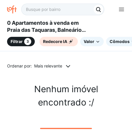
0 Apartamentos à venda em
Praia das Taquaras, Balneário
Camboriú, SC
Filtrar
Redecore IA
Valor
Cômodos
3
Ordenar por:
Mais relevante
Nenhum imóvel
encontrado :/