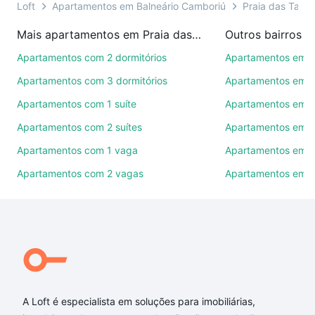
imobiliárias te ajudando na compra, venda ou troca
Loft
Apartamentos em Balneário Camboriú
Praia das Taqu
de imóveis.
Mais apartamentos em Praia das Taquaras
Como escolher um imóvel?
Apartamentos com 2 dormitórios
Apartamentos em C
Use barra de busca no topo para pesquisar por
Apartamentos com 3 dormitórios
Apartamentos em 
ruas, bairros e até condomínios favoritos. Você
Apartamentos com 1 suíte
Apartamentos em B
também pode usar os filtros como quantidade de
quartos, suítes, com ou sem vaga de garagem para
Apartamentos com 2 suítes
Apartamentos em 
combinar perfeitamente com o preço, metragem e
Apartamentos com 1 vaga
Apartamentos em M
comodidades, como piscina, academia, salão de
Apartamentos com 2 vagas
Apartamentos em P
festas ou área verde e encontrar Apartamentos à
venda em Praia das Taquaras, Balneário Camboriú,
SC ideal para você na Loft.
Qual o preço de Apartamentos à venda em Praia
das Taquaras, Balneário Camboriú, SC?
Aqui na Loft temos a oferta ideal para você, com
Apartamentos à venda em Praia das Taquaras,
A Loft é especialista em soluções para imobiliárias,