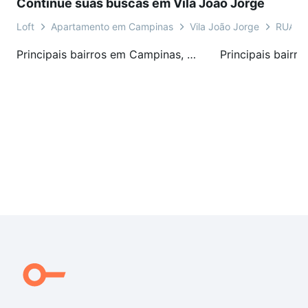
Continue suas buscas em Vila João Jorge
Loft
Apartamento em Campinas
Vila João Jorge
RUA V
Principais bairros em Campinas, SP