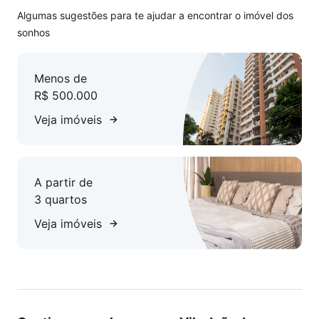
ansiosos para te ajudar a realizar o seu sonho da casa
Algumas sugestões para te ajudar a encontrar o imóvel dos
própria!
sonhos
Menos de
R$ 500.000
Veja imóveis
A partir de
3 quartos
Veja imóveis