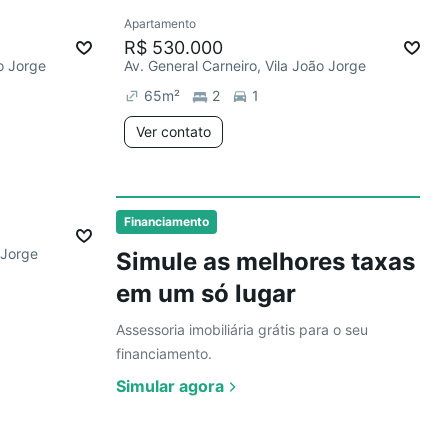
Ver
Apartamento
Chegou este mês
R$ 530.000
ão Jorge
Av. General Carneiro, Vila João Jorge
65
m²
2
1
Ver contato
Ver
Financiamento
 Jorge
Simule as melhores taxas
em um só lugar
Assessoria imobiliária grátis para o seu
financiamento.
Simular agora
Ver