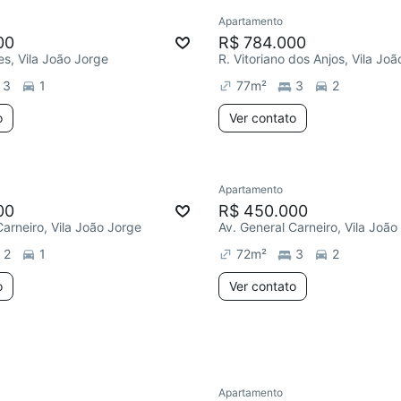
Apartamento
e mês
00
R$ 784.000
es, Vila João Jorge
R. Vitoriano dos Anjos, Vila Jo
3
1
77
m²
3
2
o
Ver contato
Apartamento
ar
Chegou este mês
Redecorar
00
R$ 450.000
Carneiro, Vila João Jorge
Av. General Carneiro, Vila João
2
1
72
m²
3
2
o
Ver contato
Apartamento