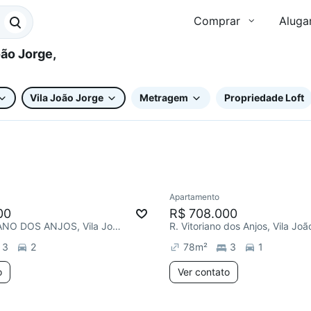
Comprar
Aluga
Vila João Jorge
Metragem
Propriedade Loft
Apartamento
Redecorar
00
R$ 708.000
RUA VITORIANO DOS ANJOS, Vila João Jorge
R. Vitoriano dos Anjos, Vila Jo
3
2
78
m²
3
1
o
Ver contato