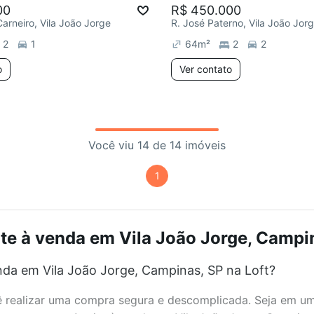
00
R$ 450.000
Carneiro, Vila João Jorge
R. José Paterno, Vila João Jor
2
1
64
m²
2
2
o
Ver contato
Você viu 14 de 14 imóveis
1
e à venda em Vila João Jorge, Campin
da em Vila João Jorge, Campinas, SP na Loft?
realizar uma compra segura e descomplicada. Seja em um b