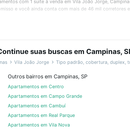
rtamentos com 1 suite à venda em Vila João Jorge, Campina
misso e você ainda conta com mais de 46 mil corretores e 
bairros e até condomínios favoritos. Você também pode usa
com o preço, metragem e comodidades, como piscina, aca
Continue suas buscas em Campinas, S
 Campinas, SP ideal para você na Loft.
nas
Vila João Jorge
Tipo padrão, cobertura, duplex, t
da em Vila João Jorge, Campinas, SP?
Outros bairros em Campinas, SP
rtamentos com 1 suite à venda em Vila João Jorge, Campin
Apartamentos em Centro
em se adequar ao seu orçamento. Se ainda tem alguma dúv
amento
e conte com a gente para comprar o imóvel dos se
Apartamentos em Campo Grande
Apartamentos em Cambuí
Apartamentos em Real Parque
Apartamentos em Vila Nova