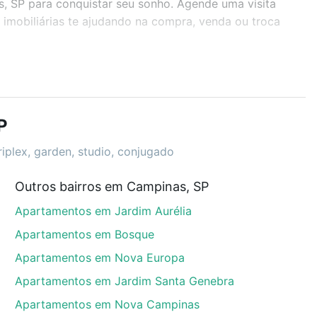
s, SP para conquistar seu sonho. Agende uma visita
imobiliárias te ajudando na compra, venda ou troca
r os filtros como quantidade de quartos, suítes, com
demia, salão de festas ou área verde e encontrar
P
riplex, garden, studio, conjugado
Outros bairros em Campinas, SP
as, SP que custam a partir de R$ 0 e com nossas
Apartamentos em Jardim Aurélia
ida dos custos envolvidos no processo de compra,
us sonhos com segurança e conforto. Loft, com você
Apartamentos em Bosque
Apartamentos em Nova Europa
Apartamentos em Jardim Santa Genebra
Apartamentos em Nova Campinas