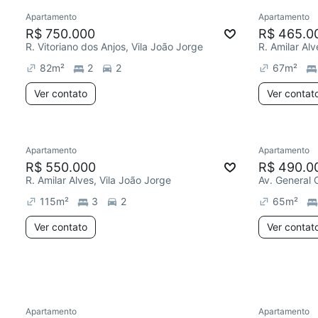
Apartamento
Apartamento
Redecorar
Chegou est
R$ 750.000
R$ 465.0
R. Vitoriano dos Anjos, Vila João Jorge
R. Amilar Alv
82
m²
2
2
67
m²
Ver contato
Ver contat
Apartamento
Apartamento
Chegou este mês
Redecor
R$ 550.000
R$ 490.0
R. Amilar Alves, Vila João Jorge
Av. General 
115
m²
3
2
65
m²
Ver contato
Ver contat
Apartamento
Apartamento
Redecorar
Chegou este mês