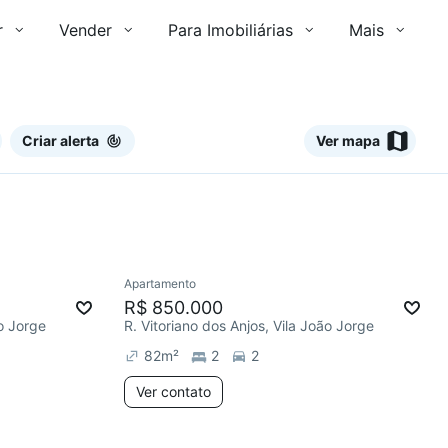
r
Vender
Para Imobiliárias
Mais
Criar alerta
Ver mapa
Ver
Apartamento
Redecorar
R$ 850.000
ão Jorge
R. Vitoriano dos Anjos, Vila João Jorge
82
m²
2
2
Ver contato