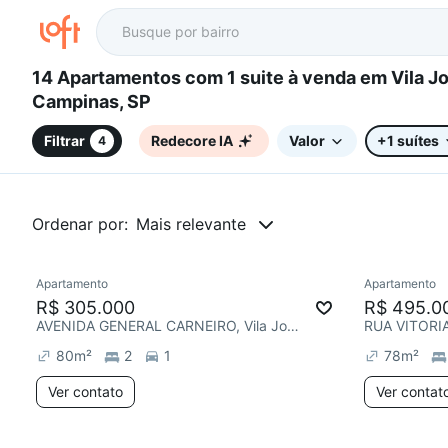
14 Apartamentos com 1 suite à venda em Vila João Jorge,
Campinas, SP
Filtrar
Redecore IA
Valor
+1 suítes
4
Ordenar por:
Mais relevante
Apartamento
Apartamento
R$ 305.000
R$ 495.0
AVENIDA GENERAL CARNEIRO, Vila João Jorge
80
m²
2
1
78
m²
Ver contato
Ver contat