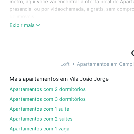
metrô, aqui você vai encontrar a oferta ideal de Apa
presencial ou por videochamada, é grátis, sem compro
de imóveis.
Exibir mais
Como escolher um imóvel?
Use barra de busca no topo para pesquisar por ruas, 
ou sem vaga de garagem para combinar perfeitamente 
Apartamentos com 1 suite à venda em Vila João Jorge,
Loft
Apartamentos em Campi
Qual o preço de Apartamentos com 1 suite à ven
Mais apartamentos em Vila João Jorge
Aqui na Loft temos a oferta ideal para você, com Apa
Apartamentos com 2 dormitórios
opções de financiamento imobiliário as parcelas pod
veja em nosso portal
quanto custa comprar um apart
Apartamentos com 3 dormitórios
até as chaves.
Apartamentos com 1 suíte
Apartamentos com 2 suítes
Apartamentos com 1 vaga