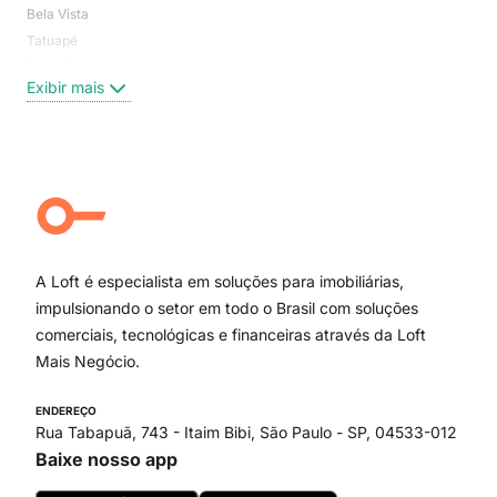
Bela Vista
Higi
Tatuapé
Vil
Brooklin
Exi
Exibir mais
Centro
Moema Pássaros
Jardim Paulista
Aclimação
Campo Belo
Ipiranga
Vila Andrade
Paraíso
A Loft é especialista em soluções para imobiliárias,
Itaim Bibi
impulsionando o setor em todo o Brasil com soluções
comerciais, tecnológicas e financeiras através da Loft
Mais Negócio.
ENDEREÇO
Rua Tabapuã, 743 - Itaim Bibi, São Paulo - SP, 04533-012
Baixe nosso app