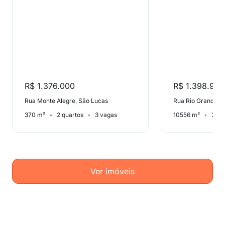
R$ 1.376.000
R$ 1.398.997
Rua Monte Alegre, São Lucas
Rua Rio Grande do
370 m²
2 quartos
3 vagas
10556 m²
3 qu
Ver imóveis