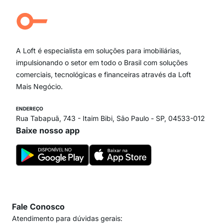
Aclimação
Campo Belo
Ipiranga
Vila Andrade
Paraíso
A Loft é especialista em soluções para imobiliárias,
Itaim Bibi
impulsionando o setor em todo o Brasil com soluções
comerciais, tecnológicas e financeiras através da Loft
Mais Negócio.
ENDEREÇO
Rua Tabapuã, 743 - Itaim Bibi, São Paulo - SP, 04533-012
Baixe nosso app
Fale Conosco
Atendimento para dúvidas gerais: