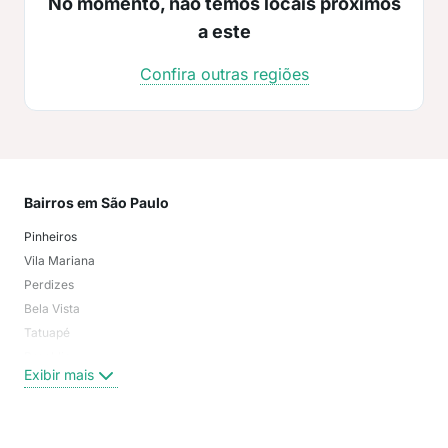
No momento, não temos locais próximos
a este
Confira outras regiões
Bairros em São Paulo
Mai
Pinheiros
San
Vila Mariana
Moo
Perdizes
Bos
Bela Vista
Higi
Tatuapé
Vil
Brooklin
Exi
Exibir mais
Centro
Moema Pássaros
Jardim Paulista