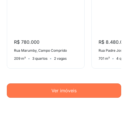
R$ 780.000
R$ 8.480.00
Rua Marumby, Campo Comprido
209 m²
3 quartos
2 vagas
701 m²
4 quar
Ver imóveis