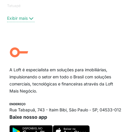
Tatuapé
Vil
Brooklin
Exi
Exibir mais
Centro
Moema Pássaros
Jardim Paulista
Aclimação
Campo Belo
Ipiranga
Vila Andrade
Paraíso
A Loft é especialista em soluções para imobiliárias,
Itaim Bibi
impulsionando o setor em todo o Brasil com soluções
comerciais, tecnológicas e financeiras através da Loft
Mais Negócio.
ENDEREÇO
Rua Tabapuã, 743 - Itaim Bibi, São Paulo - SP, 04533-012
Baixe nosso app