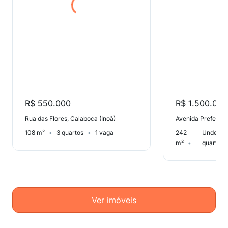
R$ 550.000
R$ 1.500.000
Rua das Flores, Calaboca (Inoã)
108 m²
3 quartos
1 vaga
242
Undefin
m²
quarto
Ver imóveis