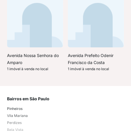
Avenida Nossa Senhora do
Avenida Prefeito Odenir
Amparo
Francisco da Costa
1 imóvel à venda no local
1 imóvel à venda no local
Bairros em São Paulo
Mai
Pinheiros
San
Vila Mariana
Moo
Perdizes
Bos
Bela Vista
Higi