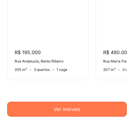
R$ 195.000
R$ 490.000
Rua Andaluzia, Bento Ribeiro
205 m²
3 quartos
1 vaga
207 m²
3 quar
Ver imóveis