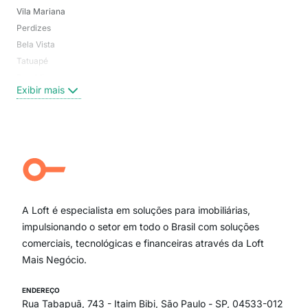
Vila Mariana
Moo
Perdizes
Bos
Bela Vista
Higi
Tatuapé
Vil
Brooklin
Exi
Exibir mais
Centro
Moema Pássaros
Jardim Paulista
Aclimação
Campo Belo
Ipiranga
Vila Andrade
Paraíso
A Loft é especialista em soluções para imobiliárias,
Itaim Bibi
impulsionando o setor em todo o Brasil com soluções
comerciais, tecnológicas e financeiras através da Loft
Mais Negócio.
ENDEREÇO
Rua Tabapuã, 743 - Itaim Bibi, São Paulo - SP, 04533-012