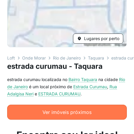
Lugares por perto
Loft
Onde Morar
Rio de Janeiro
Taquara
estrada cu
estrada curumau - Taquara
estrada curumau localizada no
Bairro
Taquara
na cidade
Rio
de Janeiro
é um local próximo de
Estrada Curumau
,
Rua
Adalgisa Neri
e
ESTRADA CURUMAU
.
Ver imóveis próximos