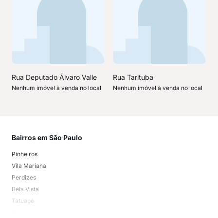
Rua Deputado Álvaro Valle
Rua Tarituba
Nenhum imóvel à venda no local
Nenhum imóvel à venda no local
Bairros em São Paulo
Mai
Pinheiros
San
Vila Mariana
Moo
Perdizes
Bos
Bela Vista
Higi
Tatuapé
Vil
Brooklin
Exi