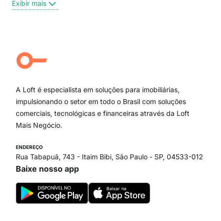
Exibir mais
Centro
Moema Pássaros
Jardim Paulista
Aclimação
Campo Belo
Ipiranga
Vila Andrade
Paraíso
A Loft é especialista em soluções para imobiliárias,
Itaim Bibi
impulsionando o setor em todo o Brasil com soluções
comerciais, tecnológicas e financeiras através da Loft
Mais Negócio.
ENDEREÇO
Rua Tabapuã, 743 - Itaim Bibi, São Paulo - SP, 04533-012
Baixe nosso app