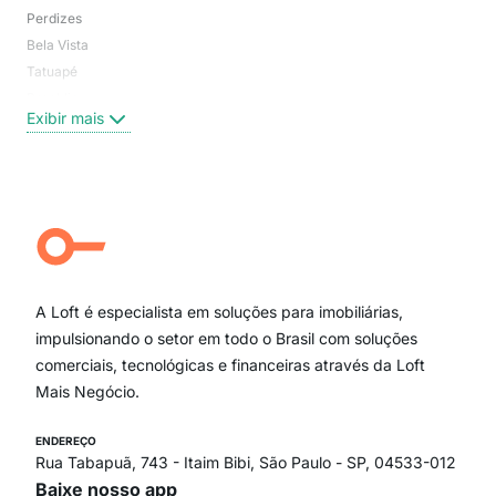
Perdizes
Bos
Bela Vista
Higi
Tatuapé
Vil
Brooklin
Exi
Exibir mais
Centro
Moema Pássaros
Jardim Paulista
Aclimação
Campo Belo
Ipiranga
Vila Andrade
Paraíso
A Loft é especialista em soluções para imobiliárias,
Itaim Bibi
impulsionando o setor em todo o Brasil com soluções
comerciais, tecnológicas e financeiras através da Loft
Mais Negócio.
ENDEREÇO
Rua Tabapuã, 743 - Itaim Bibi, São Paulo - SP, 04533-012
Baixe nosso app