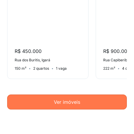
R$ 450.000
R$ 900.000
Rua dos Buritis, Igará
Rua Capiberibe, I
150 m²
2 quartos
1 vaga
222 m²
4 quar
Ver imóveis