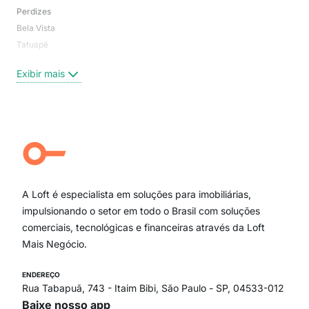
Perdizes
Bos
Bela Vista
Higi
Tatuapé
Vil
Brooklin
Exi
Exibir mais
Centro
Moema Pássaros
Jardim Paulista
Aclimação
Campo Belo
Ipiranga
Vila Andrade
Paraíso
A Loft é especialista em soluções para imobiliárias,
Itaim Bibi
impulsionando o setor em todo o Brasil com soluções
comerciais, tecnológicas e financeiras através da Loft
Mais Negócio.
ENDEREÇO
Rua Tabapuã, 743 - Itaim Bibi, São Paulo - SP, 04533-012
Baixe nosso app