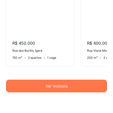
R$ 450.000
R$ 400.000
Rua dos Buritis, Igará
Rua Viana Moog, 
150 m²
2 quartos
1 vaga
200 m²
2 quar
Ver imóveis