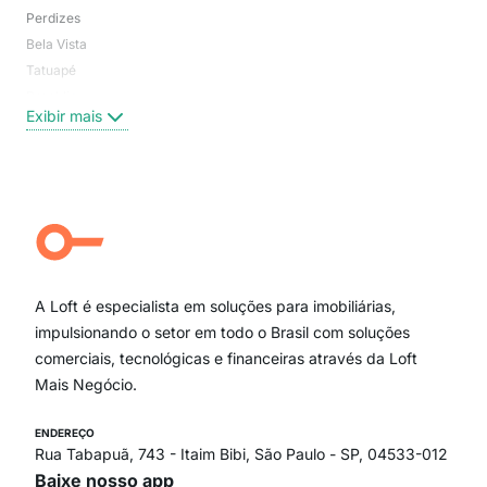
Perdizes
Bos
Bela Vista
Higi
Tatuapé
Vil
Brooklin
Exi
Exibir mais
Centro
Moema Pássaros
Jardim Paulista
Aclimação
Campo Belo
Ipiranga
Vila Andrade
Paraíso
A Loft é especialista em soluções para imobiliárias,
Itaim Bibi
impulsionando o setor em todo o Brasil com soluções
comerciais, tecnológicas e financeiras através da Loft
Mais Negócio.
ENDEREÇO
Rua Tabapuã, 743 - Itaim Bibi, São Paulo - SP, 04533-012
Baixe nosso app