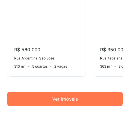
R$ 560.000
R$ 350.000
Rua Argentina, São José
Rua Itabaiana, Ma
310 m²
5 quartos
2 vagas
363 m²
3 quar
Ver imóveis