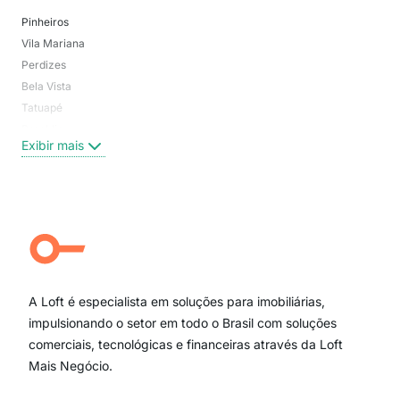
Pinheiros
San
Vila Mariana
Moo
Perdizes
Bos
Bela Vista
Higi
Tatuapé
Vil
Brooklin
Exi
Exibir mais
Centro
Moema Pássaros
Jardim Paulista
Aclimação
Campo Belo
Ipiranga
Vila Andrade
Paraíso
A Loft é especialista em soluções para imobiliárias,
Itaim Bibi
impulsionando o setor em todo o Brasil com soluções
comerciais, tecnológicas e financeiras através da Loft
Mais Negócio.