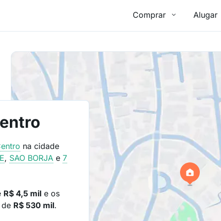
Comprar
Alugar
entro
entro
na cidade
E
,
SAO BORJA
e
7
e
R$ 4,5 mil
e os
o de
R$ 530 mil
.