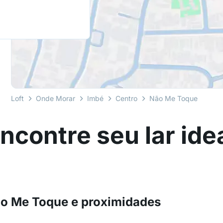
Loft
Onde Morar
Imbé
Centro
Não Me Toque
ncontre seu lar ide
ão Me Toque e proximidades