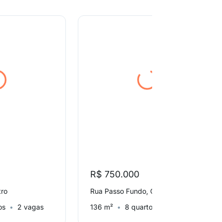
R$ 750.000
tro
Rua Passo Fundo, Centro
os
2 vagas
136 m²
8 quartos
4 vagas