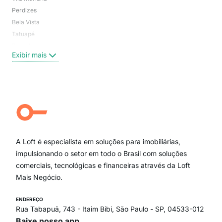
Perdizes
Bos
Bela Vista
Higi
Tatuapé
Vil
Brooklin
Exi
Exibir mais
Centro
Moema Pássaros
Jardim Paulista
Aclimação
Campo Belo
Ipiranga
Vila Andrade
Paraíso
A Loft é especialista em soluções para imobiliárias,
Itaim Bibi
impulsionando o setor em todo o Brasil com soluções
comerciais, tecnológicas e financeiras através da Loft
Mais Negócio.
ENDEREÇO
Rua Tabapuã, 743 - Itaim Bibi, São Paulo - SP, 04533-012
Baixe nosso app