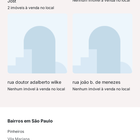
Nenhum imóvel à venda no local
Jost
2 imóveis à venda no local
rua doutor adalberto wilke
rua joão b. de menezes
Nenhum imóvel à venda no local
Nenhum imóvel à venda no local
Bairros em São Paulo
Mai
Pinheiros
San
Vila Mariana
Moo