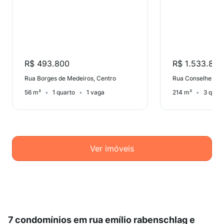
R$ 493.800
R$ 1.533.893
Rua Borges de Medeiros, Centro
Rua Conselheiro T
56 m²
1 quarto
1 vaga
214 m²
3 quar
Ver imóveis
7 condomínios em rua emílio rabenschlag e