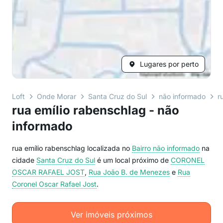
Lugares por perto
Loft
Onde Morar
Santa Cruz do Sul
não informado
r
rua emílio rabenschlag - não
informado
rua emílio rabenschlag localizada no
Bairro
não informado
na
cidade
Santa Cruz do Sul
é um local próximo de
CORONEL
OSCAR RAFAEL JOST
,
Rua João B. de Menezes
e
Rua
Coronel Oscar Rafael Jost
.
Ver imóveis próximos