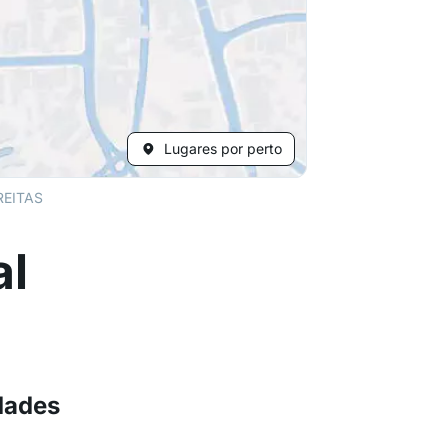
Lugares por perto
REITAS
al
dades