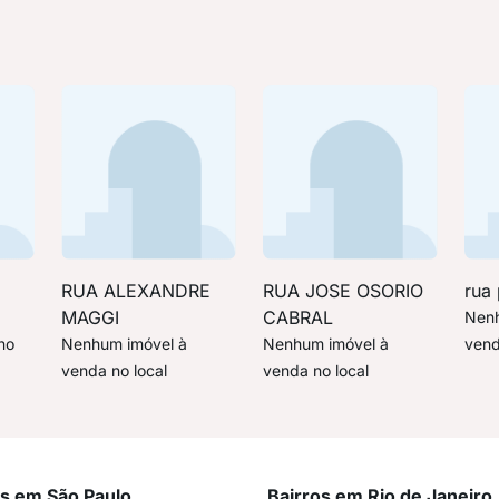
RUA ALEXANDRE
RUA JOSE OSORIO
rua
MAGGI
CABRAL
Nenh
no
Nenhum imóvel à
Nenhum imóvel à
vend
venda no local
venda no local
os em São Paulo
Bairros em Rio de Janeiro