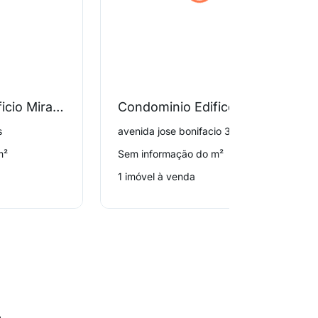
Condominio Edificio Mirante da Lagoa
Condominio Edifico Sideral
s
avenida jose bonifacio 395, Torres
m²
Sem informação do m²
1 imóvel à venda
o