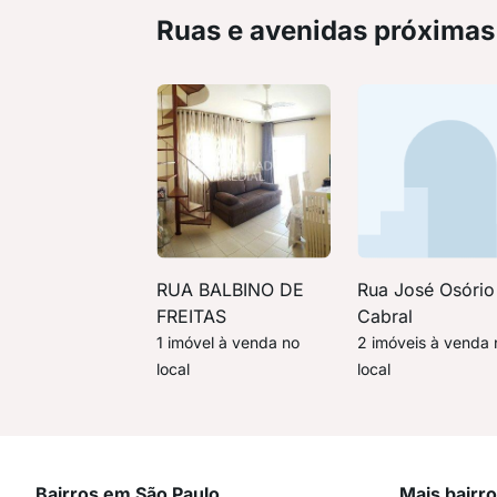
Ruas e avenidas próximas
RUA BALBINO DE
Rua José Osório
FREITAS
Cabral
1 imóvel à venda no
2 imóveis à venda 
local
local
Bairros em São Paulo
Mais bairr