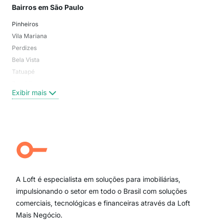
Bairros em São Paulo
Mai
Pinheiros
San
Vila Mariana
Moo
Perdizes
Bos
Bela Vista
Higi
Tatuapé
Vil
Brooklin
Exi
Exibir mais
Centro
Moema Pássaros
Jardim Paulista
Aclimação
Campo Belo
Ipiranga
Vila Andrade
Paraíso
A Loft é especialista em soluções para imobiliárias,
Itaim Bibi
impulsionando o setor em todo o Brasil com soluções
comerciais, tecnológicas e financeiras através da Loft
Mais Negócio.