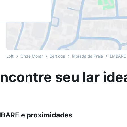
Loft
Onde Morar
Bertioga
Morada da Praia
EMBARE
ncontre seu lar ide
MBARE e proximidades