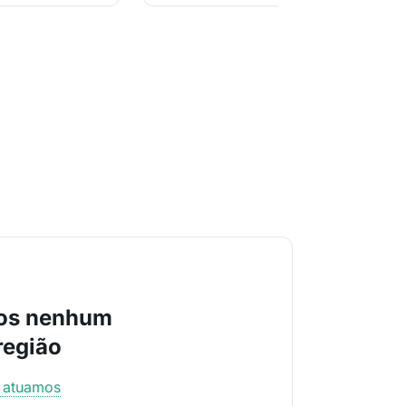
os nenhum
região
e atuamos