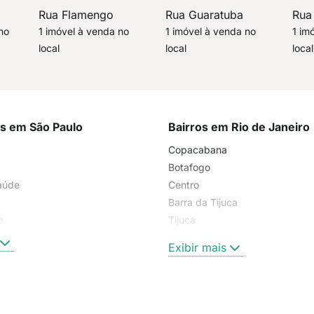
Rua Flamengo
Rua Guaratuba
Rua
no
1 imóvel à venda no
1 imóvel à venda no
1 im
local
local
local
os em São Paulo
Bairros em Rio de Janeiro
Copacabana
Botafogo
aúde
Centro
Barra da Tijuca
a
Tijuca
Higienópolis
Exibir mais
Ipanema
Flamengo
Recreio dos Bandeirantes
Jardim América