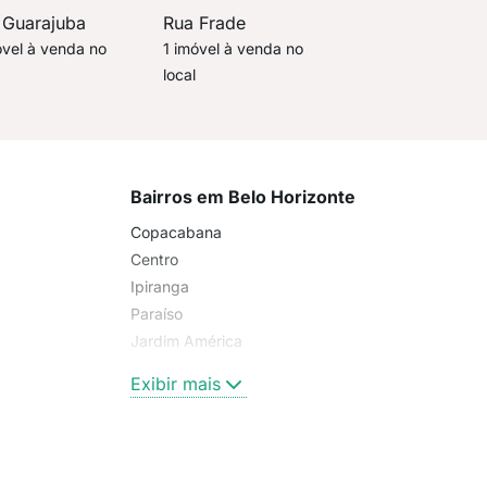
 Guarajuba
Rua Frade
óvel à venda no
1 imóvel à venda no
local
Bairros em Belo Horizonte
Copacabana
Centro
Ipiranga
Paraíso
Jardim América
Penha
Exibir mais
Santa Cecília
Pompeia
Santo Antônio
Liberdade