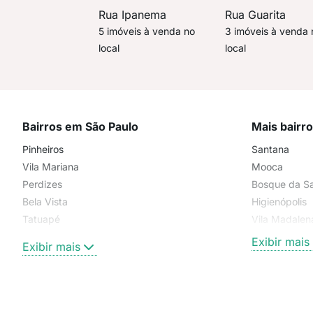
Rua Ipanema
Rua Guarita
5 imóveis à venda no
3 imóveis à venda 
local
local
Bairros em São Paulo
Mais bairr
Pinheiros
Santana
Vila Mariana
Mooca
Perdizes
Bosque da S
Bela Vista
Higienópolis
Tatuapé
Vila Madalen
Brooklin
Exibir mais
Exibir mais
Centro
Moema Pássaros
Jardim Paulista
Aclimação