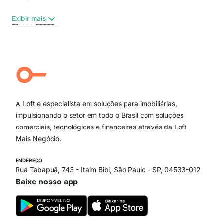
Brooklin
Exi
Exibir mais
Centro
Moema Pássaros
Jardim Paulista
Aclimação
Campo Belo
Ipiranga
Vila Andrade
Paraíso
A Loft é especialista em soluções para imobiliárias,
Itaim Bibi
impulsionando o setor em todo o Brasil com soluções
comerciais, tecnológicas e financeiras através da Loft
Mais Negócio.
ENDEREÇO
Rua Tabapuã, 743 - Itaim Bibi, São Paulo - SP, 04533-012
Baixe nosso app