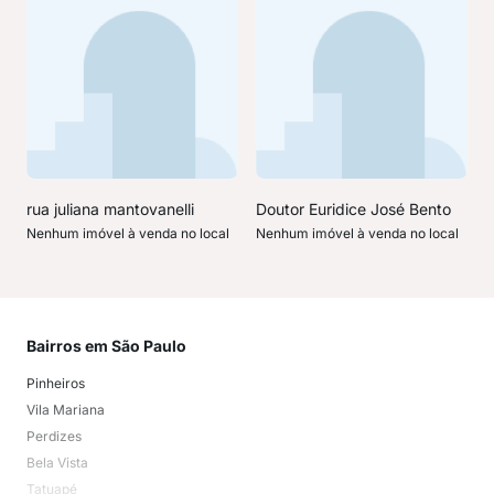
rua juliana mantovanelli
Doutor Euridice José Bento
Nenhum imóvel à venda no local
Nenhum imóvel à venda no local
Bairros em São Paulo
Mai
Pinheiros
San
Vila Mariana
Moo
Perdizes
Bos
Bela Vista
Higi
Tatuapé
Vil