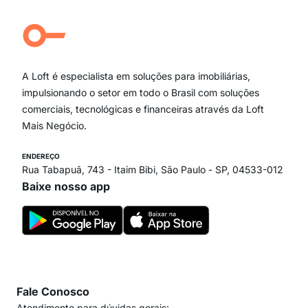
Aclimação
Campo Belo
Ipiranga
Vila Andrade
Paraíso
A Loft é especialista em soluções para imobiliárias,
Itaim Bibi
impulsionando o setor em todo o Brasil com soluções
comerciais, tecnológicas e financeiras através da Loft
Mais Negócio.
ENDEREÇO
Rua Tabapuã, 743 - Itaim Bibi, São Paulo - SP, 04533-012
Baixe nosso app
Fale Conosco
Atendimento para dúvidas gerais: