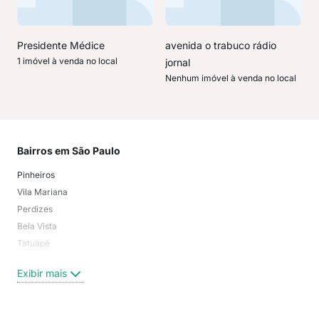
Presidente Médice
avenida o trabuco rádio
1 imóvel à venda no local
jornal
Nenhum imóvel à venda no local
Bairros em São Paulo
Mai
Pinheiros
San
Vila Mariana
Moo
Perdizes
Bos
Bela Vista
Higi
Tatuapé
Vil
Brooklin
Exi
Exibir mais
Centro
Moema Pássaros
Jardim Paulista