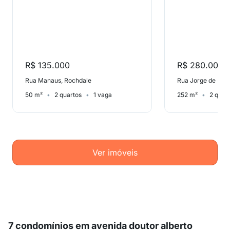
R$ 135.000
R$ 280.000
Rua Manaus, Rochdale
Rua Jorge de Lima
50 m²
2 quartos
1 vaga
252 m²
2 quar
Ver imóveis
7 condomínios em avenida doutor alberto