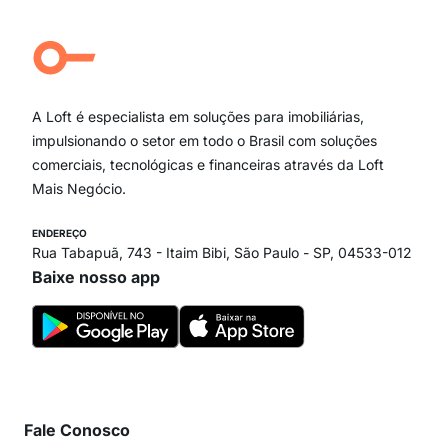
Aclimação
Campo Belo
Ipiranga
Vila Andrade
Paraíso
A Loft é especialista em soluções para imobiliárias,
Itaim Bibi
impulsionando o setor em todo o Brasil com soluções
comerciais, tecnológicas e financeiras através da Loft
Mais Negócio.
ENDEREÇO
Rua Tabapuã, 743 - Itaim Bibi, São Paulo - SP, 04533-012
Baixe nosso app
Fale Conosco