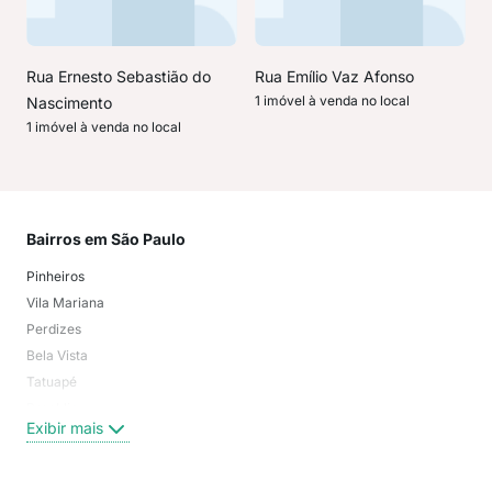
Rua Ernesto Sebastião do
Rua Emílio Vaz Afonso
1 imóvel à venda no local
Nascimento
1 imóvel à venda no local
Bairros em São Paulo
Mai
Pinheiros
San
Vila Mariana
Moo
Perdizes
Bos
Bela Vista
Higi
Tatuapé
Vil
Brooklin
Exi
Exibir mais
Centro
Moema Pássaros
Jardim Paulista