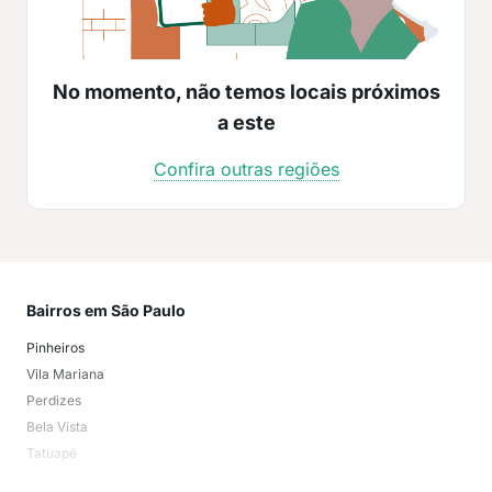
No momento, não temos locais próximos
a este
Confira outras regiões
Bairros em São Paulo
Mai
Pinheiros
San
Vila Mariana
Moo
Perdizes
Bos
Bela Vista
Higi
Tatuapé
Vil
Brooklin
Exi