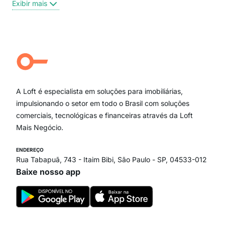
Exibir mais
Centro
Moema Pássaros
Jardim Paulista
Aclimação
Campo Belo
Ipiranga
Vila Andrade
Paraíso
A Loft é especialista em soluções para imobiliárias,
Itaim Bibi
impulsionando o setor em todo o Brasil com soluções
comerciais, tecnológicas e financeiras através da Loft
Mais Negócio.
ENDEREÇO
Rua Tabapuã, 743 - Itaim Bibi, São Paulo - SP, 04533-012
Baixe nosso app