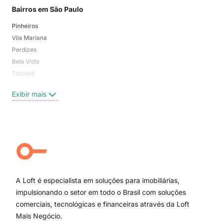
Bairros em São Paulo
Mai
Pinheiros
San
Vila Mariana
Moo
Perdizes
Bos
Bela Vista
Higi
Tatuapé
Vil
Brooklin
Exi
Exibir mais
Centro
Moema Pássaros
Jardim Paulista
Aclimação
Campo Belo
Ipiranga
Vila Andrade
Paraíso
A Loft é especialista em soluções para imobiliárias,
Itaim Bibi
impulsionando o setor em todo o Brasil com soluções
comerciais, tecnológicas e financeiras através da Loft
Mais Negócio.