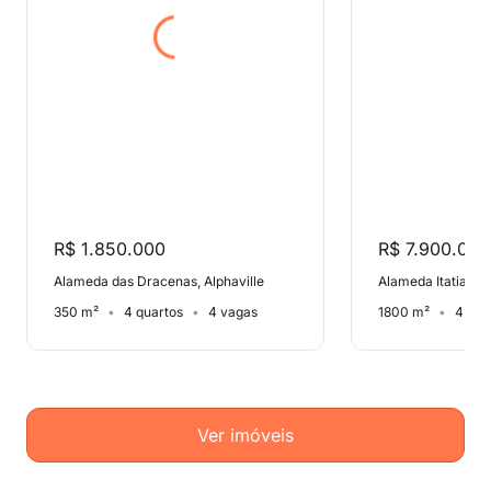
R$ 1.850.000
R$ 7.900.000
Alameda das Dracenas, Alphaville
Alameda Itatiaia, 
350 m²
4 quartos
4 vagas
1800 m²
4 qua
Ver imóveis