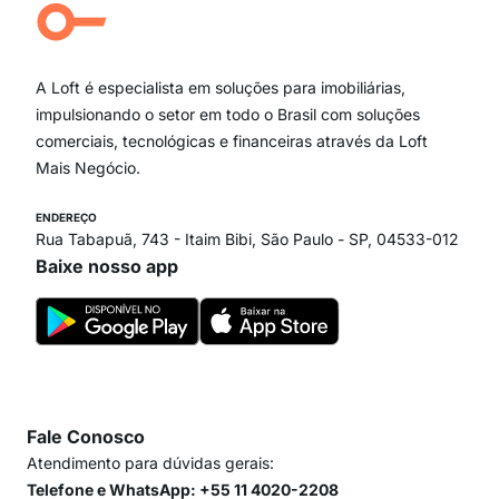
Campo Belo
Ipiranga
Vila Andrade
Paraíso
A Loft é especialista em soluções para imobiliárias,
Itaim Bibi
impulsionando o setor em todo o Brasil com soluções
comerciais, tecnológicas e financeiras através da Loft
Mais Negócio.
ENDEREÇO
Rua Tabapuã, 743 - Itaim Bibi, São Paulo - SP, 04533-012
Baixe nosso app
Fale Conosco
Atendimento para dúvidas gerais:
Telefone e WhatsApp: +55 11 4020-2208