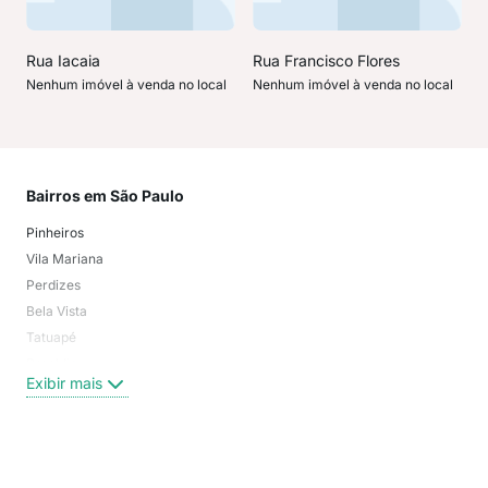
Rua Iacaia
Rua Francisco Flores
Nenhum imóvel à venda no local
Nenhum imóvel à venda no local
Bairros em São Paulo
Mai
Pinheiros
San
Vila Mariana
Moo
Perdizes
Bos
Bela Vista
Higi
Tatuapé
Vil
Brooklin
Exi
Exibir mais
Centro
Moema Pássaros
Jardim Paulista
Aclimação