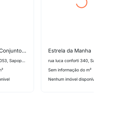
Condominio do Conjunto Habitacional Itaquera B 4
Estrela da Manha
rua augustin luberti 1053, Sapopemba
rua luca conforti 340, Sapopemba
m²
Sem informação do m²
nível
Nenhum imóvel disponível