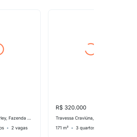
R$ 320.000
Rua Clenio Wanderley, Fazenda da Juta
Travessa Craviúna, Fazenda da Juta
os
2 vagas
171 m²
3 quartos
2 vagas