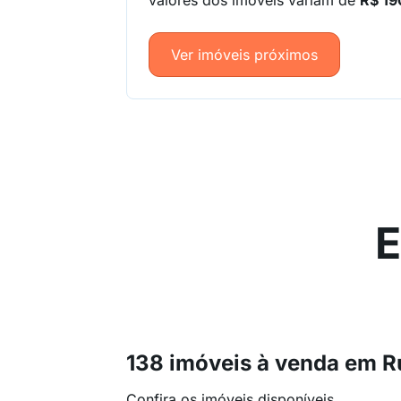
valores dos imóveis variam de
R$ 19
Ver imóveis próximos
E
138 imóveis à venda em R
Confira os imóveis disponíveis