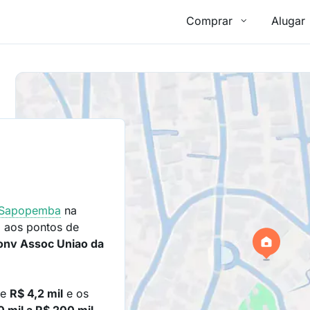
Comprar
Alugar
Sapopemba
na
 aos pontos de
Conv Assoc Uniao da
de
R$ 4,2 mil
e os