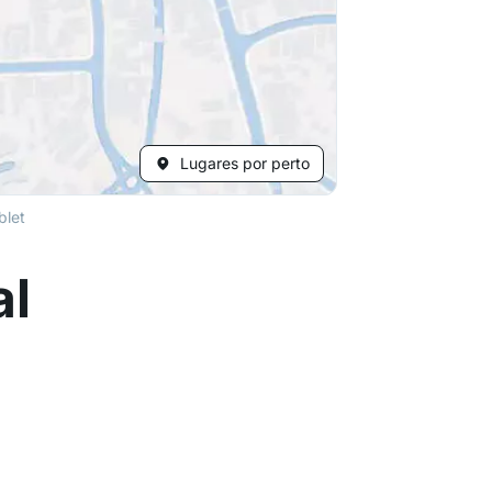
Lugares por perto
blet
al