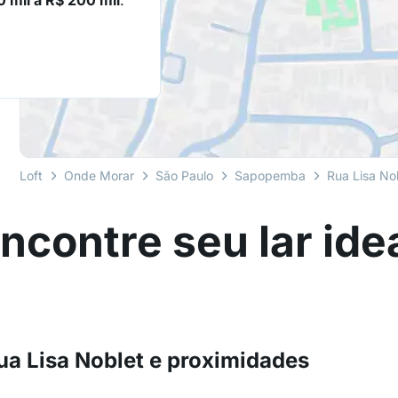
0 mil a R$ 200 mil
.
Loft
Onde Morar
São Paulo
Sapopemba
Rua Lisa No
ncontre seu lar ide
ua Lisa Noblet e proximidades