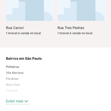
Rua Carovi
Rua Tres Pedras
1 imóvel à venda no local
1 imóvel à venda no local
Bairros em São Paulo
Mai
Pinheiros
San
Vila Mariana
Moo
Perdizes
Bos
Bela Vista
Higi
Tatuapé
Vil
Brooklin
Exi
Exibir mais
Centro
Moema Pássaros