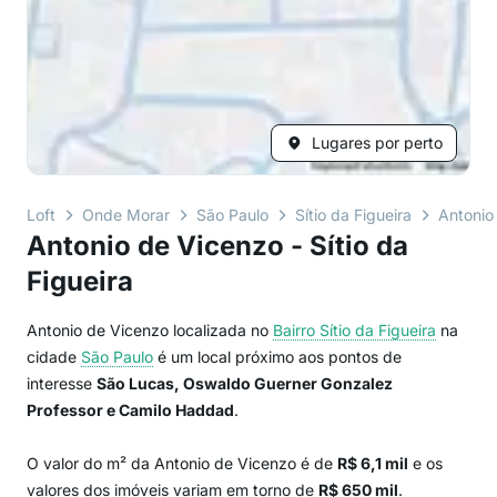
Lugares por perto
Loft
Onde Morar
São Paulo
Sítio da Figueira
Antonio
Antonio de Vicenzo - Sítio da
Figueira
Antonio de Vicenzo localizada no
Bairro
Sítio da Figueira
na
cidade
São Paulo
é um local próximo aos pontos de
interesse
São Lucas, Oswaldo Guerner Gonzalez
Professor e Camilo Haddad
.
O valor do m² da Antonio de Vicenzo é de
R$ 6,1 mil
e os
valores dos imóveis variam em torno de
R$ 650 mil
.