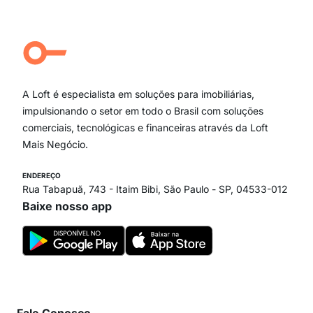
Jardim Paulista
Aclimação
Campo Belo
Ipiranga
Vila Andrade
Paraíso
A Loft é especialista em soluções para imobiliárias,
Itaim Bibi
impulsionando o setor em todo o Brasil com soluções
comerciais, tecnológicas e financeiras através da Loft
Mais Negócio.
ENDEREÇO
Rua Tabapuã, 743 - Itaim Bibi, São Paulo - SP, 04533-012
Baixe nosso app