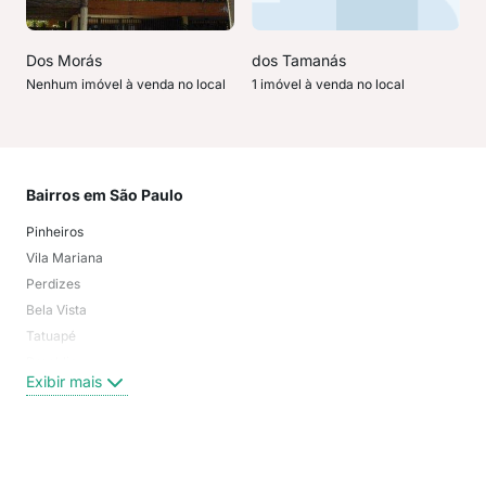
Dos Morás
dos Tamanás
Nenhum imóvel à venda no local
1 imóvel à venda no local
Bairros em São Paulo
Mai
Pinheiros
San
Vila Mariana
Moo
Perdizes
Bos
Bela Vista
Higi
Tatuapé
Vil
Brooklin
Exi
Exibir mais
Centro
Moema Pássaros
Jardim Paulista
Aclimação