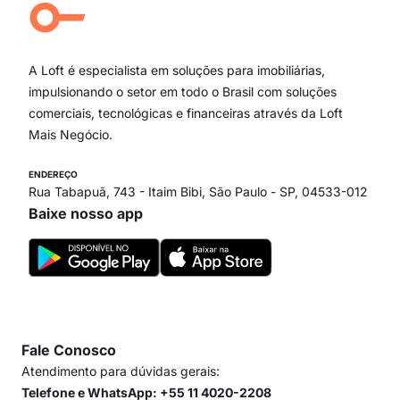
Campo Belo
Ipiranga
Vila Andrade
Paraíso
A Loft é especialista em soluções para imobiliárias,
Itaim Bibi
impulsionando o setor em todo o Brasil com soluções
comerciais, tecnológicas e financeiras através da Loft
Mais Negócio.
ENDEREÇO
Rua Tabapuã, 743 - Itaim Bibi, São Paulo - SP, 04533-012
Baixe nosso app
Fale Conosco
Atendimento para dúvidas gerais:
Telefone e WhatsApp: +55 11 4020-2208