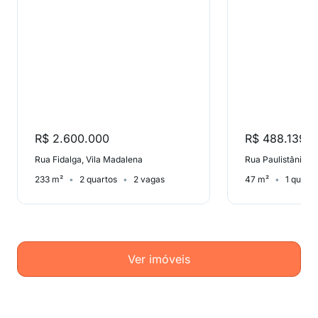
R$ 2.600.000
R$ 488.139
Rua Fidalga, Vila Madalena
Rua Paulistânia, 
233 m²
2 quartos
2 vagas
47 m²
1 quarto
Ver imóveis